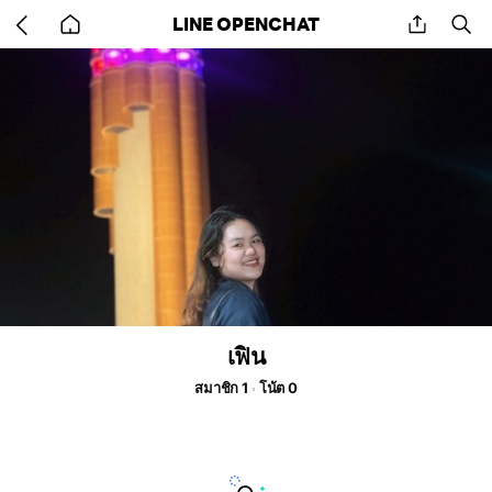
Go
share
se
LINE OPENCHAT
back
to
home
เฟิน
สมาชิก 1
โน้ต 0