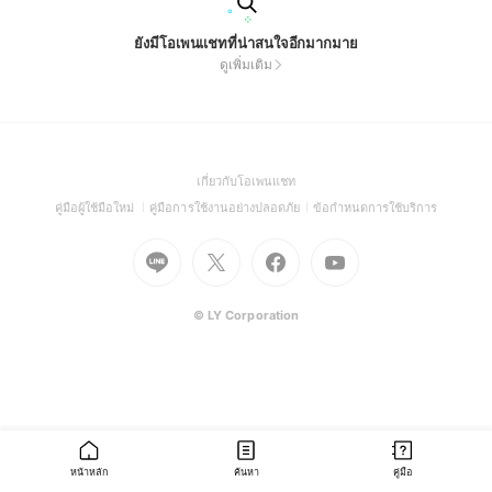
ยังมีโอเพนแชทที่น่าสนใจอีกมากมาย
ดูเพิ่มเติม
(Open
เกี่ยวกับโอเพนแชท
in
(Open
(Open
(Open
คู่มือผู้ใช้มือใหม่
คู่มือการใช้งานอย่างปลอดภัย
ข้อกำหนดการใช้บริการ
a
in
in
in
Go
Go
Go
new
Go
a
a
a
to
to
to
window)
to
new
new
new
Line
X
Facebook
Youtube
window)
window)
window)
(Open
(Open
(Open
(Open
© LY Corporation
in
in
in
in
a
a
a
a
new
new
new
new
window)
window)
window)
window)
หน้าหลัก
ค้นหา
คู่มือ