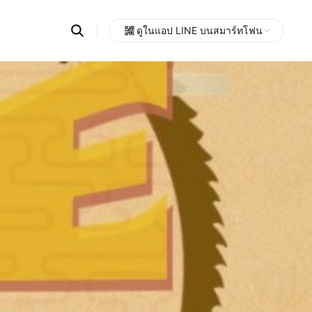
Search
ดูในแอป LINE บนสมาร์ทโฟน
OpenChats
Open
or
search
messages
area