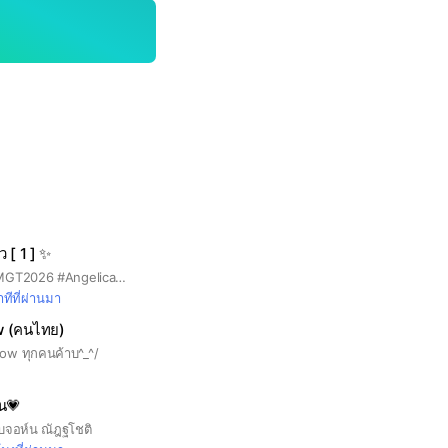
 [ 1 ] ✨️
#ด้อมชีนัว #RoadtoMGT2026 #AngelicaRsiam #แองเจลิกาอาร์สยาม
ทีที่ผ่านมา
 (คนไทย)
eow ทุกคนค้าบ^_^/
น💗
ับจอห์น ณัฎฐโชติ