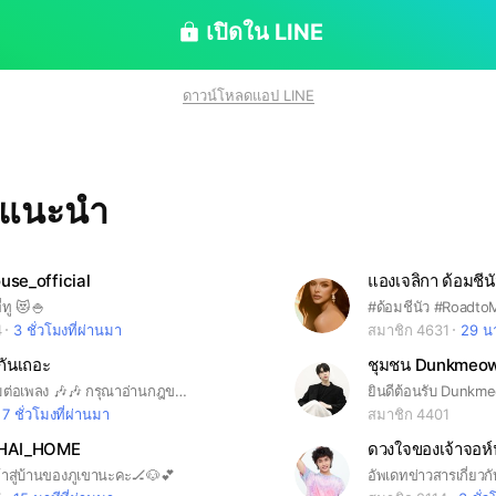
เปิดใน LINE
ดาวน์โหลดแอป LINE
ทแนะนำ
use_official
แองเจลิกา ด้อมชีนัว
่ทู 😻🍚
4
3 ชั่วโมงที่ผ่านมา
สมาชิก 4631
29 นา
กันเถอะ
ชุมชน Dunkmeow
กลุ่มนี้เป็นกลุ่มต่อเพลง 🎶🎶 กรุณาอ่านกฎของแต่ละห้องและทำตามด้วยนะคะ เพื่อความเป็นระเบียบและไม่รบกวนผู้เล่นคนเก่า หากใครเข้ามาแล้วไม่ทำตามเราจะลบออกทันที ขอบคุณค่ะ
ยินดีต้อนรับ Dunkm
7 ชั่วโมงที่ผ่านมา
สมาชิก 4401
HAI_HOME
ดวงใจของเจ้าจอห์
ข้าสู่บ้านของภูเขานะคะ🏒🐶💕
อัพเดทข่าวสารเกี่ยวก