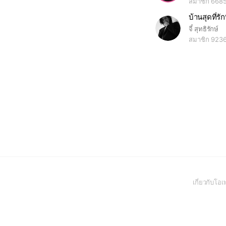
สมาชิก 668
บ้านสุดที่รัก
จี๋ สุทธิรักษ์
สมาชิก 923
เกี่ยวกับโ