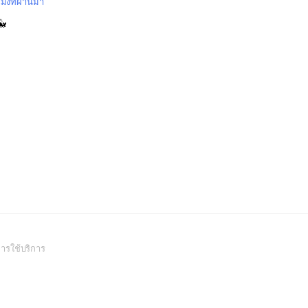
โมงที่ผ่านมา
🐳
(Open
ารใช้บริการ
in
a
new
window)