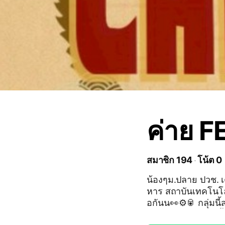
ค่าย FE
สมาชิก 194
โน้ต 0
น้องๆม.ปลาย ปวช. เ
หาร สถาบันเทคโนโลย
อกันน👀⚙️🥫 กลุ่มนี้สร้างขึ้นเพื่อประชาสัมพันธ์ข่าวสาร เกี่ยวกับ ค่ายวิศวกรร
มอาหาร สจล. เท่านั้