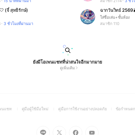
5
15 นาทีที่ผ่านมา
สมาชิก 2114
3 ชั่ว
 (จี๋ สุทธิรักษ์)
ฉากวันวิทย์ 2569
ใส่ชื่อเล่น+ชั้นห้อง
6
3 ชั่วโมงที่ผ่านมา
สมาชิก 110
ยังมีโอเพนแชทที่น่าสนใจอีกมากมาย
ดูเพิ่มเติม
(Open
(Open
(Open
อเพนแชท
คู่มือผู้ใช้มือใหม่
คู่มือการใช้งานอย่างปลอดภัย
ข้อกำหนดก
in
in
in
a
a
a
new
new
new
Go
Go
Go
Go
window)
window)
window)