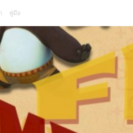
า
คู่มือ