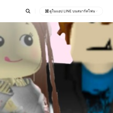
Search
ดูในแอป LINE บนสมาร์ทโฟน
OpenChats
Open
or
search
messages
area