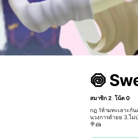
🍥 Sw
สมาชิก 2
โน้ต 0
กฎ 1ห้ามทะเลาะกันแต
นวงการด้ายย 3.ไ่ม่
🍭🍰