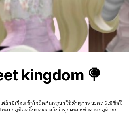
eet kingdom 🍭
่ถ้ามีเรื่องเข้าใจผิดกันกรุณาใช้คำสุภาพนะคะ 2.มีชื่อใ
ป่วนน กฎมีแค่นี้นะคะะ หวังว่าทุกคนจะทำตามกฎด้ายย