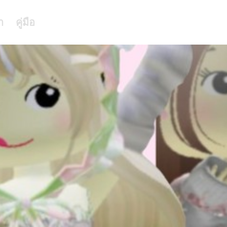
า
คู่มือ