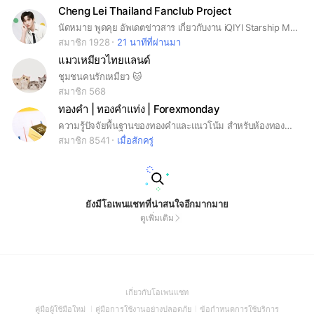
Cheng Lei Thailand Fanclub Project
นัดหมาย พูดคุย อัพเดตข่าวสาร เกี่ยวกับงาน iQIYI Starship Meed and Greet ที่จะจัดขึ้นในวันที่ 25 เมษายน 2569
สมาชิก 1928
21 นาทีที่ผ่านมา
แมวเหมียวไทยแลนด์
ชุมชนคนรักเหมียว 🐱
สมาชิก 568
ทองคำ | ทองคำแท่ง | Forexmonday
ความรู้ปัจจัยพื้นฐานของทองคำและแนวโน้ม สำหรับห้องทองคำ และ ทองคำแท่ง โดยตรง ซึ่งไม่มีการชี้ชวนในการลงทุนใด ๆ ทั้งสิ้น#forex #Forexmonday #ทองคำ
สมาชิก 8541
เมื่อสักครู่
ยังมีโอเพนแชทที่น่าสนใจอีกมากมาย
ดูเพิ่มเติม
(Open
เกี่ยวกับโอเพนแชท
in
(Open
(Open
(Open
คู่มือผู้ใช้มือใหม่
คู่มือการใช้งานอย่างปลอดภัย
ข้อกำหนดการใช้บริการ