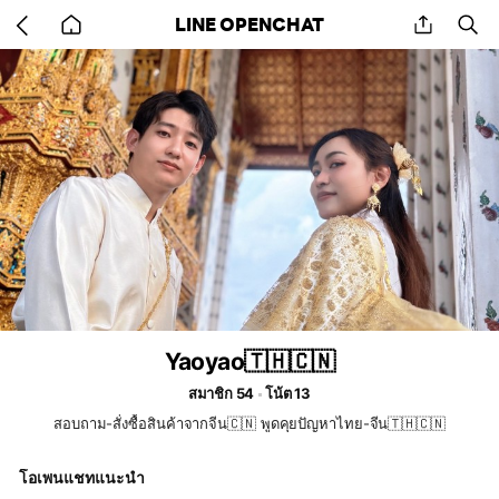
Go
share
se
LINE OPENCHAT
back
to
home
Yaoyao🇹🇭🇨🇳
สมาชิก 54
โน้ต 13
สอบถาม-สั่งซื้อสินค้าจากจีน🇨🇳 พูดคุยปัญหาไทย-จีน🇹🇭🇨🇳
โอเพนแชทแนะนำ