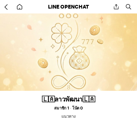
Go
share
se
LINE OPENCHAT
back
to
home
🇱🇦ลาวพัฒนา🇱🇦
สมาชิก 1
โน้ต 0
แนวทาง