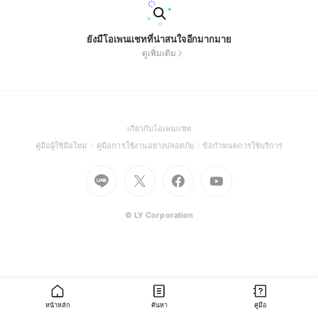
ยังมีโอเพนแชทที่น่าสนใจอีกมากมาย
ดูเพิ่มเติม
(Open
เกี่ยวกับโอเพนแชท
in
(Open
(Open
(Open
คู่มือผู้ใช้มือใหม่
คู่มือการใช้งานอย่างปลอดภัย
ข้อกำหนดการใช้บริการ
a
in
in
in
Go
Go
Go
new
Go
a
a
a
to
to
to
window)
to
new
new
new
Line
X
Facebook
Youtube
window)
window)
window)
(Open
(Open
(Open
(Open
© LY Corporation
in
in
in
in
a
a
a
a
new
new
new
new
window)
window)
window)
window)
หน้าหลัก
ค้นหา
คู่มือ