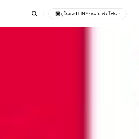
Search
ดูในแอป LINE บนสมาร์ทโฟน
OpenChats
Open
or
search
messages
area