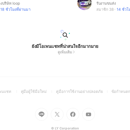
องบริษัท loop
รับงานขนส่ง
18 ชั่วโมงที่ผ่านมา
สมาชิก 38
14 ชั่วโ
ยังมีโอเพนแชทที่น่าสนใจอีกมากมาย
ดูเพิ่มเติม
(Open
(Open
(Open
อเพนแชท
คู่มือผู้ใช้มือใหม่
คู่มือการใช้งานอย่างปลอดภัย
ข้อกำหนดก
in
in
in
a
a
a
new
new
new
Go
Go
Go
Go
window)
window)
window)
to
to
to
to
Line
X
Facebook
Youtube
(Open
(Open
(Open
(Open
© LY Corporation