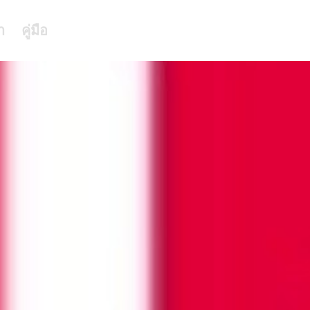
า
คู่มือ