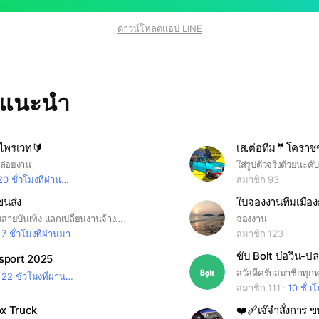
ดาวน์โหลดแอป LINE
ทแนะนำ
ษไพรเวท🔰
เส.ต่อทีม🤵โคราช
ปล่อยงาน
ใส่รูปตัวจริงด้วยนะคั
20 ชั่วโมงที่ผ่านมา
สมาชิก 93
ขนส่ง
ใบจองงานทีมเมือ
สำหรับทีมงานสายบันเทิง แลกเปลี่ยนงานจ้างงานแชร์งานกันคับ
จองงาน
7 ชั่วโมงที่ผ่านมา
สมาชิก 123
sport 2025
22 ชั่วโมงที่ผ่านมา
สมาชิก 111
10 ชั่วโ
ox Truck
❤‍🩹เจ๊จ๋าสั่งการ 