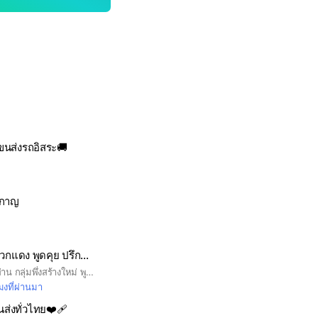
ขนส่งรถอิสระ🚚
บ
งกาญ
ขับ Bolt บ่อวิน-ปลวกแดง พูดคุย ปรึกษา ปัญหา ขับBolt
สวัสดีครับสมาชิกทุกท่าน กลุ่มพึ่งสร้างใหม่ พูดคุยปรึกษา ขับBoltบ่อวิน ดึงเพื่อนๆเข้ามาได้เลยนะครับ กลุ่มเก่าโดนสแปม
มงที่ผ่านมา
ขนส่งทั่วไทย❤‍🩹