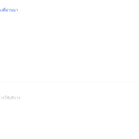
มงที่ผ่านมา
(Open
ารใช้บริการ
in
a
new
window)