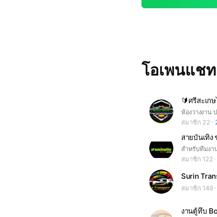
โอเพนแช
🔰ศรีสะเก
ห้องวางงาน 
สมาชิก 22
สายบันเทิง 
สมาชิก 122
Surin Tran
สมาชิก 149
งานตู้ทึบ B