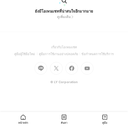
ยังมีโอเพนแชทที่น่าสนใจอีกมากมาย
ดูเพิ่มเติม
(Open
เกี่ยวกับโอเพนแชท
in
(Open
(Open
(Open
คู่มือผู้ใช้มือใหม่
คู่มือการใช้งานอย่างปลอดภัย
ข้อกำหนดการใช้บริการ
a
in
in
in
Go
Go
Go
new
Go
a
a
a
to
to
to
window)
to
new
new
new
Line
X
Facebook
Youtube
window)
window)
window)
(Open
(Open
(Open
(Open
© LY Corporation
in
in
in
in
a
a
a
a
new
new
new
new
window)
window)
window)
window)
หน้าหลัก
ค้นหา
คู่มือ