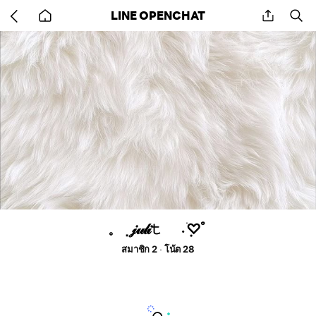
Go
share
se
LINE OPENCHAT
back
to
home
𓈒⠀݀⠀𝒿𝓊𝓁𝒾𝚝⠀⠀܁ ׁ݂♡ﾟ
สมาชิก 2
โน้ต 28