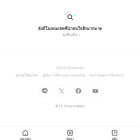
ยังมีโอเพนแชทที่น่าสนใจอีกมากมาย
ดูเพิ่มเติม
(Open
เกี่ยวกับโอเพนแชท
in
(Open
(Open
(Open
คู่มือผู้ใช้มือใหม่
คู่มือการใช้งานอย่างปลอดภัย
ข้อกำหนดการใช้บริการ
a
in
in
in
Go
Go
Go
new
Go
a
a
a
to
to
to
window)
to
new
new
new
Line
X
Facebook
Youtube
window)
window)
window)
(Open
(Open
(Open
(Open
© LY Corporation
in
in
in
in
a
a
a
a
new
new
new
new
window)
window)
window)
window)
หน้าหลัก
ค้นหา
คู่มือ