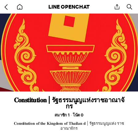
Go
share
se
LINE OPENCHAT
back
to
home
𝐂𝐨𝐧𝐬𝐭𝐢𝐭𝐮𝐭𝐢𝐨𝐧 | รัฐธรรมนูญแห่งราชอาณาจั
กร
สมาชิก 1
โน้ต 0
𝐂𝐨𝐧𝐬𝐭𝐢𝐭𝐮𝐭𝐢𝐨𝐧 𝐨𝐟 𝐭𝐡𝐞 𝐊𝐢𝐧𝐠𝐝𝐨𝐦 𝐨𝐟 𝐓𝐡𝐚𝐢𝐥𝐚𝐧 𝐝 | รัฐธรรมนูญแห่ง ราช
อาณาจักร