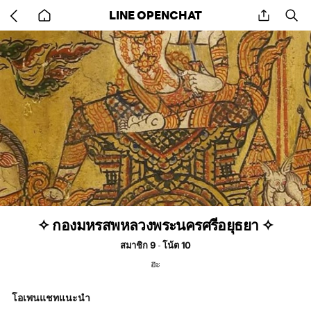
Go
share
se
LINE OPENCHAT
back
to
home
✧ กองมหรสพหลวงพระนครศรีอยุธยา ✧
สมาชิก 9
โน้ต 10
ฮะ
โอเพนแชทแนะนำ