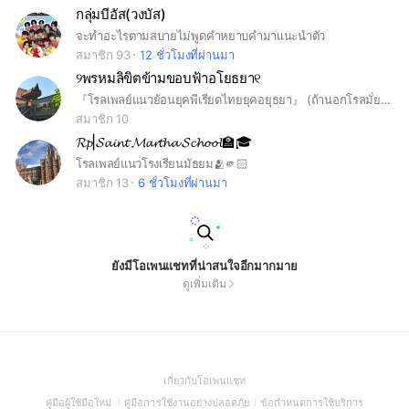
กลุ่มบีอัส(วงบัส)
จะทำอะไรตามสบายไม่พูดคำหยาบคำมาเเนะนำตัว
สมาชิก 93
12 ชั่วโมงที่ผ่านมา
୨พรหมลิขิตข้ามขอบฟ้าอโยธยา୧
『โรลเพลย์แนวย้อนยุคพีเรียดไทยยุคอยุธยา』 (ถ้านอกโรลมั่ยต้องคำศัพท์ตามศัพท์อยุธยาแต่ถ้าโรลคำศัพท์อยุธยาต้องมาเด้ออ)
สมาชิก 10
𝓡𝓹|𝓢𝓪𝓲𝓷𝓽 𝓜𝓪𝓻𝓽𝓱𝓪 𝓢𝓬𝓱𝓸𝓸𝓵🏫🎓
โรลเพลย์แนวโรงเรียนมัธยม🫂🫵🏻
สมาชิก 13
6 ชั่วโมงที่ผ่านมา
ยังมีโอเพนแชทที่น่าสนใจอีกมากมาย
ดูเพิ่มเติม
(Open
เกี่ยวกับโอเพนแชท
in
(Open
(Open
(Open
คู่มือผู้ใช้มือใหม่
คู่มือการใช้งานอย่างปลอดภัย
ข้อกำหนดการใช้บริการ