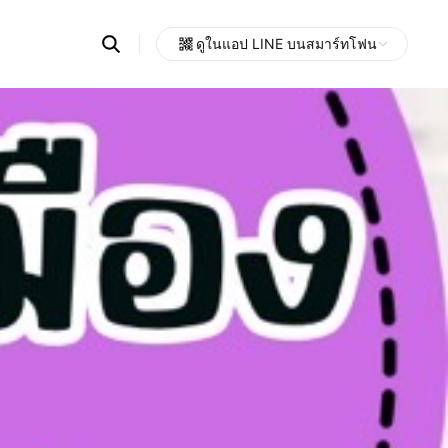
Search
ดูในแอป LINE บนสมาร์ทโฟน
OpenChats
Open
or
search
messages
area