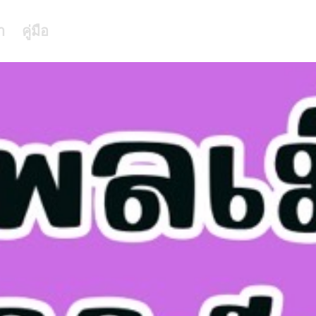
า
คู่มือ