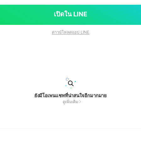
เปิดใน LINE
ดาวน์โหลดแอป LINE
ยังมีโอเพนแชทที่น่าสนใจอีกมากมาย
ดูเพิ่มเติม