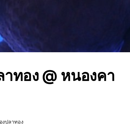
ลาทอง @ หนองคา
ื่องปลาทอง