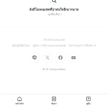
ยังมีโอเพนแชทที่น่าสนใจอีกมากมาย
ดูเพิ่มเติม
(Open
เกี่ยวกับโอเพนแชท
in
(Open
(Open
(Open
คู่มือผู้ใช้มือใหม่
คู่มือการใช้งานอย่างปลอดภัย
ข้อกำหนดการใช้บริการ
a
in
in
in
Go
Go
Go
new
Go
a
a
a
to
to
to
window)
to
new
new
new
Line
X
Facebook
Youtube
window)
window)
window)
(Open
(Open
(Open
(Open
© LY Corporation
in
in
in
in
a
a
a
a
new
new
new
new
window)
window)
window)
window)
หน้าหลัก
ค้นหา
คู่มือ