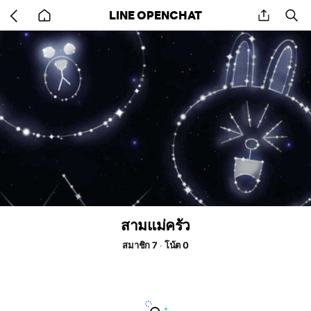
Go
share
se
LINE OPENCHAT
back
to
home
สามแม่ครัว
สมาชิก 7
โน้ต 0