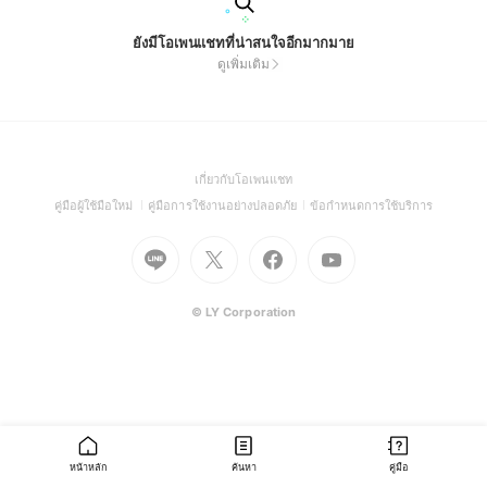
ยังมีโอเพนแชทที่น่าสนใจอีกมากมาย
ดูเพิ่มเติม
(Open
เกี่ยวกับโอเพนแชท
in
(Open
(Open
(Open
คู่มือผู้ใช้มือใหม่
คู่มือการใช้งานอย่างปลอดภัย
ข้อกำหนดการใช้บริการ
a
in
in
in
Go
Go
Go
new
Go
a
a
a
to
to
to
window)
to
new
new
new
Line
X
Facebook
Youtube
window)
window)
window)
(Open
(Open
(Open
(Open
© LY Corporation
in
in
in
in
a
a
a
a
new
new
new
new
window)
window)
window)
window)
หน้าหลัก
ค้นหา
คู่มือ