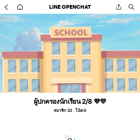
Go
share
se
LINE OPENCHAT
back
to
home
ผู้ปกครองนักเรียน 2/8 💜💛
สมาชิก 32
โน้ต 0