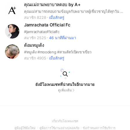
คุณแม่ถามพยาบาลตอบ by A+
คุณแม่สามารถสอบถามข้อมูลกับพยาบาลผู้เชี่ยวชาญได้ทุกวัน 24 ชั่วโมง ทั้งในเรื่อง ✔ การเตรียมความพร้อมสำหรับคุณแม่ที่กำลังตั้งครรภ์ ✔ ให้คำปรึกษาด้านการเลี้ยงลูกด้วยนมแม่ ✔ ข้อมูลสุขภาพของคุณแม่และลูกน้อย ✔ พัฒนาการต่าง ๆ ในแต่ละช่วงวัย 📌 ทุกปัญหาที่คุณแม่กังวลใจ เรามีคำตอบ พูดคุยกับทีมพยาบาลผู้เชี่ยวชาญได้เลยค่ะ
สมาชิก 8228
เมื่อสักครู่
Jamrachata Official Fc
#jamrachataofficialfc
สมาชิก 2525
46 นาทีที่ผ่านมา
ด้อมหมูเด้ง
#หมูเด้ง #moodeng #สวนสัตว์เปิดเขาเขียว
สมาชิก 4905
เมื่อสักครู่
ยังมีโอเพนแชทที่น่าสนใจอีกมากมาย
ดูเพิ่มเติม
(Open
เกี่ยวกับโอเพนแชท
in
(Open
(Open
(Open
คู่มือผู้ใช้มือใหม่
คู่มือการใช้งานอย่างปลอดภัย
ข้อกำหนดการใช้บริการ