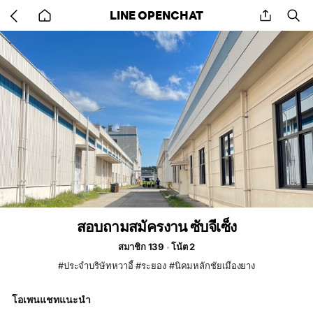
Go
share
se
LINE OPENCHAT
back
to
home
สอบถามสมัครงาน ซับจีเซ็ง
สมาชิก 139
โน้ต 2
#ประจำบริษัทหวาอี้ #ระยอง #นิคมหลักชัยเมืองยาง
โอเพนแชทแนะนำ