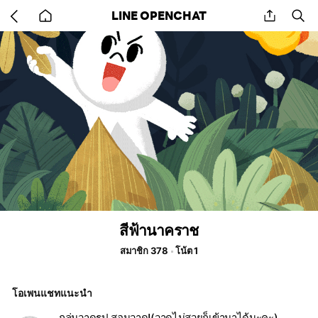
Go
share
se
LINE OPENCHAT
back
to
home
สีฟ้านาคราช
สมาชิก 378
โน้ต 1
โอเพนแชทแนะนำ
กลุ่มวาดรูป,สอนวาด!(วาดไม่สวยก็เข้ามาได้นะคะ)