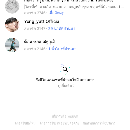
|ใครที่เข้ามาแล้วกรุณามาอ่านกฎหลักๆของกลุ่มที่นี่ด้วยนะคะ⬇️ 1.ห้ามทะเลาะกัน,พิมพ์คำหยาบ 2.ห้ามสแปมเพราะอาจทำให้บางคนรำคาญจนเกิดการทะเลาะกัน 3.ห้ามส่งลิงก์18+,เว็บพนันหรือเรื่องที่เกี่ยวกับการเงินยกเว้นลิงก์เพลงต่างๆ,ผลงานวาดรูปบนแอพต่างๆ 4.ห้ามก๊อปงานคนอื่นแล้วมาอ้างว่าเป็นของตน ***ถ้าใครเจอกรุณาแจ้งแอดมิน,เจ้าของกลุ่มโดยการ@แอดมาน้าถ้าใครไม่มีไฟในการวาดรูปพวกเราพร้อมจะให้กำลังใจ,ซัพพอร์ตให้คำแนะนำกำลังใจแล้วก็พลังบวกที่ดีต่อทุกๆคนแล้วถ้าใครที่วาดรูปไม่สวยเดี๋ยวจะสร้างห้องอีกห้องเพื่อเป็นการสอนอนาโตมี่หรือลงสีต่างๆลงเงาที่ตนอยาก แล้วถ้ามีสีลงเงาก็จะเอามาแชร์เอามาแจกเพื่อนๆทุกคนน้า❤️
สมาชิก 3746
เมื่อสักครู่
Yong_yutt Official
สมาชิก 3147
29 นาทีที่ผ่านมา
ด้อม ซอส ณัฐวุฒิ
สมาชิก 2146
1 ชั่วโมงที่ผ่านมา
ยังมีโอเพนแชทที่น่าสนใจอีกมากมาย
ดูเพิ่มเติม
(Open
เกี่ยวกับโอเพนแชท
in
(Open
(Open
(Open
คู่มือผู้ใช้มือใหม่
คู่มือการใช้งานอย่างปลอดภัย
ข้อกำหนดการใช้บริการ
a
in
in
in