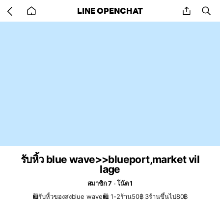
Go
share
se
LINE OPENCHAT
back
to
home
รับหิ้ว blue wave>>blueport,market vil
lage
สมาชิก 7
โน้ต 1
🛍️รับหิ้วของส่งblue wave🛍️ 1-2ร้าน50฿ 3ร้านขึ้นไป80฿