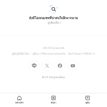
ยังมีโอเพนแชทที่น่าสนใจอีกมากมาย
ดูเพิ่มเติม
(Open
เกี่ยวกับโอเพนแชท
in
(Open
(Open
(Open
คู่มือผู้ใช้มือใหม่
คู่มือการใช้งานอย่างปลอดภัย
ข้อกำหนดการใช้บริการ
a
in
in
in
Go
Go
Go
new
Go
a
a
a
to
to
to
window)
to
new
new
new
Line
X
Facebook
Youtube
window)
window)
window)
(Open
(Open
(Open
(Open
© LY Corporation
in
in
in
in
a
a
a
a
new
new
new
new
window)
window)
window)
window)
หน้าหลัก
ค้นหา
คู่มือ