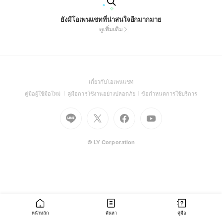
ยังมีโอเพนแชทที่น่าสนใจอีกมากมาย
ดูเพิ่มเติม
(Open
เกี่ยวกับโอเพนแชท
in
(Open
(Open
(Open
คู่มือผู้ใช้มือใหม่
คู่มือการใช้งานอย่างปลอดภัย
ข้อกำหนดการใช้บริการ
a
in
in
in
Go
Go
Go
new
Go
a
a
a
to
to
to
window)
to
new
new
new
Line
X
Facebook
Youtube
window)
window)
window)
(Open
(Open
(Open
(Open
© LY Corporation
in
in
in
in
a
a
a
a
new
new
new
new
window)
window)
window)
window)
หน้าหลัก
ค้นหา
คู่มือ