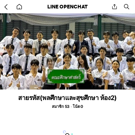
Go
share
se
LINE OPENCHAT
back
to
home
สายรหัส(พลศึกษาและสุขศึกษา ห้อง2)
สมาชิก 53
โน้ต 0