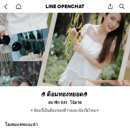
Go
share
se
LINE OPENCHAT
back
to
home
🤌ด้อมทองหยอด🤌
สมาชิก 531
โน้ต 16
🤌ด้อมนี้เป็นด้อมของพี่วางและน้องใยไหม🤌
โอเพนแชทแนะนำ