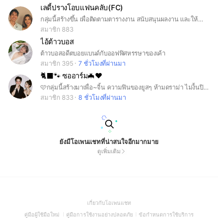
เลดี้ปรางโอบแฟนคลับ(FC)
กลุ่มนี้สร้างขึ้น เพื่อติดตามตารางงาน สนับสนุนผลงาน และให้กำลังใจศิลปินที่เราชื่นชอบ 🤍💙
สมาชิก 883
ไอ้ต้าวบอส
ต้าวบอสอดีตบอยแบนด์กับออฟฟิศหรรษาของเค้า
สมาชิก 395
7 ชั่วโมงที่ผ่านมา
🐈‍⬛🐾 ซออาร์ม🦇❤️
🩷กลุ่มนี้สร้างมาเพื่อ~จิ้น ความฟินของยูสๆ ห้ามดราม่า ไม่ง้้นปิดกลุ่ม 🤏🏻
สมาชิก 833
8 ชั่วโมงที่ผ่านมา
ยังมีโอเพนแชทที่น่าสนใจอีกมากมาย
ดูเพิ่มเติม
(Open
เกี่ยวกับโอเพนแชท
in
(Open
(Open
(Open
คู่มือผู้ใช้มือใหม่
คู่มือการใช้งานอย่างปลอดภัย
ข้อกำหนดการใช้บริการ