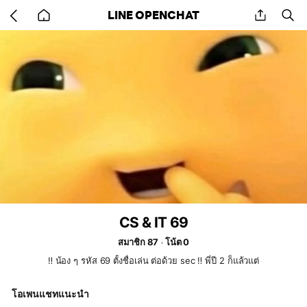
Go
share
se
LINE OPENCHAT
back
to
home
CS & IT 69
สมาชิก 87
โน้ต 0
‼️ น้อง ๆ รหัส 69 ตั้งชื่อเล่น ต่อด้วย sec ‼️ พี่ปี 2 ก็แล้วแต่
โอเพนแชทแนะนำ