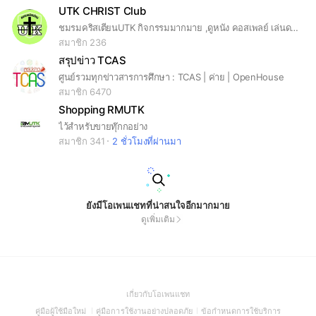
UTK CHRIST Club
ชมรมคริสเตียนUTK กิจกรรมมากมาย ,ดูหนัง คอสเพลย์ เล่นดนตรี ร้องเพลง โชว์ บอดเกม พูดคุยแลกเปลี่ยน ศึกษาพระคัมภีร์ เทศกาลคริสต์มาส
สมาชิก 236
สรุปข่าว TCAS
ศูนย์รวมทุกข่าวสารการศึกษา : TCAS | ค่าย | OpenHouse
สมาชิก 6470
Shopping RMUTK
ไว้สำหรับขายทุ๊กกอย่าง
สมาชิก 341
2 ชั่วโมงที่ผ่านมา
ยังมีโอเพนแชทที่น่าสนใจอีกมากมาย
ดูเพิ่มเติม
(Open
เกี่ยวกับโอเพนแชท
in
(Open
(Open
(Open
คู่มือผู้ใช้มือใหม่
คู่มือการใช้งานอย่างปลอดภัย
ข้อกำหนดการใช้บริการ