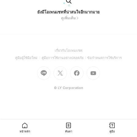
ยังมีโอเพนแชทที่น่าสนใจอีกมากมาย
ดูเพิ่มเติม
(Open
เกี่ยวกับโอเพนแชท
in
(Open
(Open
(Open
คู่มือผู้ใช้มือใหม่
คู่มือการใช้งานอย่างปลอดภัย
ข้อกำหนดการใช้บริการ
a
in
in
in
Go
Go
Go
new
Go
a
a
a
to
to
to
window)
to
new
new
new
Line
X
Facebook
Youtube
window)
window)
window)
(Open
(Open
(Open
(Open
© LY Corporation
in
in
in
in
a
a
a
a
new
new
new
new
window)
window)
window)
window)
หน้าหลัก
ค้นหา
คู่มือ