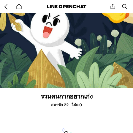
Go
share
se
LINE OPENCHAT
back
to
home
รวมคนกากอยากเก่ง
สมาชิก 22
โน้ต 0