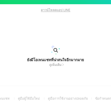
ดาวน์โหลดแอป LINE
ยังมีโอเพนแชทที่น่าสนใจอีกมากมาย
ดูเพิ่มเติม
(Open
(Open
(Open
อเพนแชท
คู่มือผู้ใช้มือใหม่
คู่มือการใช้งานอย่างปลอดภัย
ข้อกำหนดก
in
in
in
a
a
a