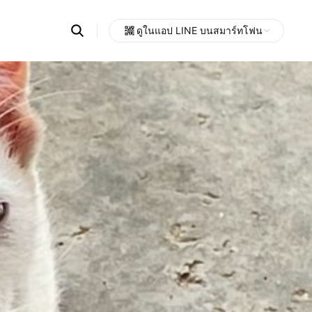
Search
ดูในแอป LINE บนสมาร์ทโฟน
OpenChats
Open
or
search
messages
area