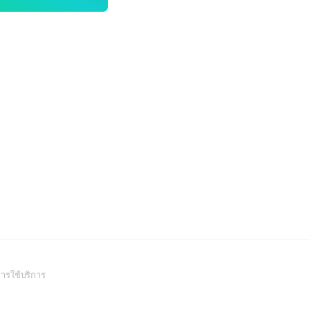
(Open
ารใช้บริการ
in
a