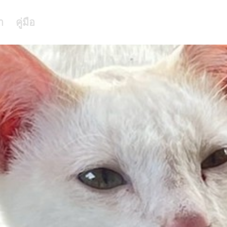
า
คู่มือ