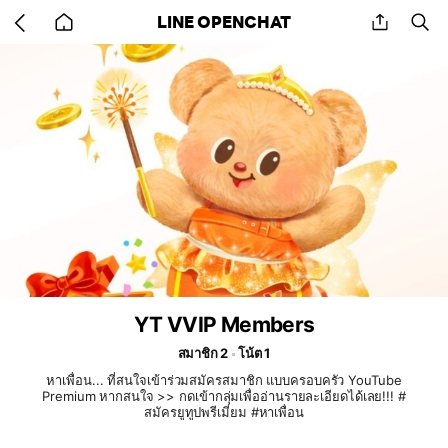
Go
share
se
LINE OPENCHAT
back
to
home
YT VVIP Members
สมาชิก 2
โน้ต 1
หาเพื่อน... ที่สนใจเข้าร่วมสมัครสมาชิก แบบครอบครัว YouTube
Premium หากสนใจ >> กดเข้ากลุ่มเพื่ออ่านรายละเอียดได้เลย!!! #
สมัครยูทูปพรีเมี่ยม #หาเพื่อน