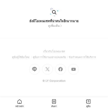
ยังมีโอเพนแชทที่น่าสนใจอีกมากมาย
ดูเพิ่มเติม
(Open
เกี่ยวกับโอเพนแชท
in
(Open
(Open
(Open
คู่มือผู้ใช้มือใหม่
คู่มือการใช้งานอย่างปลอดภัย
ข้อกำหนดการใช้บริการ
a
in
in
in
Go
Go
Go
new
Go
a
a
a
to
to
to
window)
to
new
new
new
Line
X
Facebook
Youtube
window)
window)
window)
(Open
(Open
(Open
(Open
© LY Corporation
in
in
in
in
a
a
a
a
new
new
new
new
window)
window)
window)
window)
หน้าหลัก
ค้นหา
คู่มือ