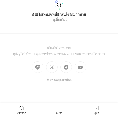
ยังมีโอเพนแชทที่น่าสนใจอีกมากมาย
ดูเพิ่มเติม
(Open
เกี่ยวกับโอเพนแชท
in
(Open
(Open
(Open
คู่มือผู้ใช้มือใหม่
คู่มือการใช้งานอย่างปลอดภัย
ข้อกำหนดการใช้บริการ
a
in
in
in
Go
Go
Go
new
Go
a
a
a
to
to
to
window)
to
new
new
new
Line
X
Facebook
Youtube
window)
window)
window)
(Open
(Open
(Open
(Open
© LY Corporation
in
in
in
in
a
a
a
a
new
new
new
new
window)
window)
window)
window)
หน้าหลัก
ค้นหา
คู่มือ