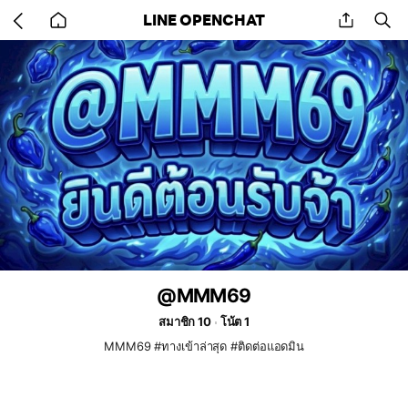
Go
share
se
LINE OPENCHAT
back
to
home
@MMM69
สมาชิก 10
โน้ต 1
MMM69 #ทางเข้าล่าสุด #ติดต่อแอดมิน