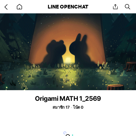
Go
share
se
LINE OPENCHAT
back
to
home
Origami MATH 1_2569
สมาชิก 17
โน้ต 0