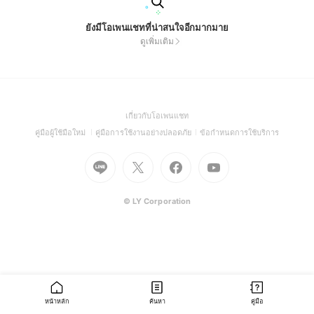
ยังมีโอเพนแชทที่น่าสนใจอีกมากมาย
ดูเพิ่มเติม
(Open
เกี่ยวกับโอเพนแชท
in
(Open
(Open
(Open
คู่มือผู้ใช้มือใหม่
คู่มือการใช้งานอย่างปลอดภัย
ข้อกำหนดการใช้บริการ
a
in
in
in
Go
Go
Go
new
Go
a
a
a
to
to
to
window)
to
new
new
new
Line
X
Facebook
Youtube
window)
window)
window)
(Open
(Open
(Open
(Open
© LY Corporation
in
in
in
in
a
a
a
a
new
new
new
new
window)
window)
window)
window)
หน้าหลัก
ค้นหา
คู่มือ