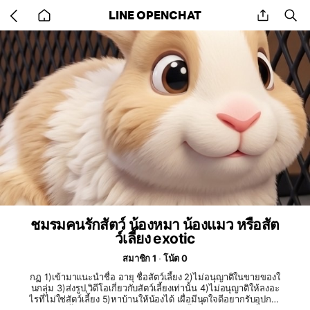
Go
share
se
LINE OPENCHAT
back
to
home
ชมรมคนรักสัตว์ น้องหมา น้องแมว หรือสัต
ว์เลี้ยง exotic
สมาชิก 1
โน้ต 0
กฏ 1)เข้ามาแนะนำชื่อ อายุ ชื่อสัตว์เลี้ยง 2)ไม่อนุญาติในขายของใ
นกลุ่ม 3)ส่งรูป,วิดีโอเกี่ยวกับสัตว์เลี้ยงเท่านั้น 4)ไม่อนุญาติให้ลงอะ
ไรที่ไม่ใช่สัตว์เลี้ยง 5)หาบ้านให้น้องได้ เผื่อมีนุดใจดีอยากรับอุปการ