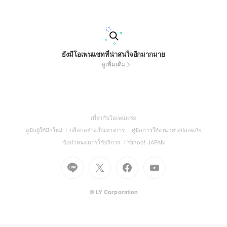
ะ 6) กลุ่มนี้รับเฉพาะคนที่รักสัตว์จริงๆเท่านั้น 7)แนะนำการเลี้ยงได้
นะ "กฏก็ตามนี้นะนุด"
ยังมีโอเพนแชทที่น่าสนใจอีกมากมาย
ดูเพิ่มเติม
(Open
เกี่ยวกับโอเพนแชท
in
(Open
(Open
(Open
คู่มือผู้ใช้มือใหม่
บล็อกอย่างเป็นทางการ
คู่มือการใช้งานอย่างปลอดภัย
a
in
in
in
(Open
(Open
ข้อกำหนดการใช้บริการ
Yahoo! JAPAN
new
a
a
a
in
in
window)
new
Go
Go
new
Go
Go
new
a
a
window)
to
to
window)
to
to
window)
new
new
Line
X
Facebook
Youtube
window)
window)
(Open
(Open
(Open
(Open
© LY Corporation
in
in
in
in
a
a
a
a
new
new
new
new