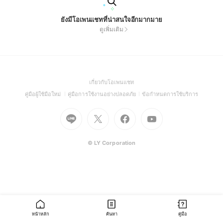
ยังมีโอเพนแชทที่น่าสนใจอีกมากมาย
ดูเพิ่มเติม
(Open
เกี่ยวกับโอเพนแชท
in
(Open
(Open
(Open
คู่มือผู้ใช้มือใหม่
คู่มือการใช้งานอย่างปลอดภัย
ข้อกำหนดการใช้บริการ
a
in
in
in
Go
Go
Go
new
Go
a
a
a
to
to
to
window)
to
new
new
new
Line
X
Facebook
Youtube
window)
window)
window)
(Open
(Open
(Open
(Open
© LY Corporation
in
in
in
in
a
a
a
a
new
new
new
new
window)
window)
window)
window)
หน้าหลัก
ค้นหา
คู่มือ