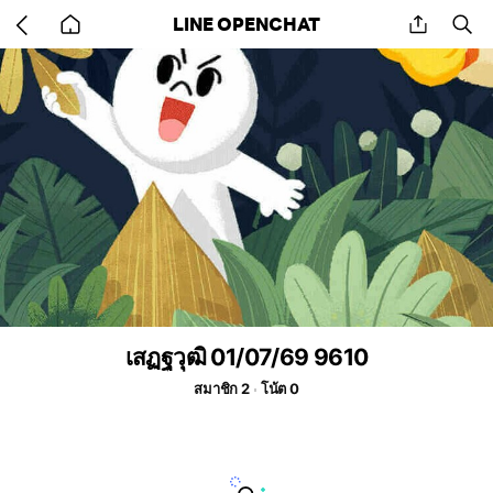
Go
share
se
LINE OPENCHAT
back
to
home
เสฏฐวุฒิ 01/07/69 9610
สมาชิก 2
โน้ต 0