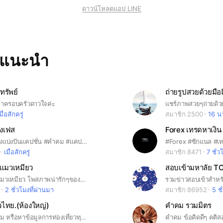
ดาวน์โหลดแอป LINE
ทแนะนำ
ทรัพย์
ถ่ายรูปสวยด้วยมือ
เข้าครอบครัวดาวใจค่ะ
มื่อสักครู่
สมาชิก 2500
16 นา
ลงเฟส
Forex เทรดหาเงิ
#แคปชั่น#ห้องแบ่งปันแคปชั่น #คำคม #แคปชั่น #เรื่องขำขัน #เรื่องตลก #คลิปตลก #ภาพตลก #ตลกขำขัน #เรื่องทะเล้น #คนเหงา #คนแซ่บ #คนโสด #คนมีคู่ #คนนอนดึก #ท่องเที่ยว #ปาร์ตี้ #แซ่บ #ขำขัน #เฮฮาไร้สาระ #ขำขันสนุก #พูดคุยทั่วไป #คุยเล่น #เพื่อน #เล่นมุข #นัดดื่มนัดเมา #ฟังเพลง #มิวสิค #ทะลึ่ง #คลายเครียด #คนแซ่บ #วัยทำงาน #มีม #ส่งมีม #ภาพมีม
เมื่อสักครู่
สมาชิก 8471
7 ชั่ว
แมวเหมียว
ชุมชนคนรักแมวเหมียว โพสภาพน่ารักๆของน้องแมว พูดคุยปรึกษากันในกลุ่มแลกเปลี่ยนประสบการณ์การเลี้ยงแมวกันได้เต็มที่ค่ะ
2 ชั่วโมงที่ผ่านมา
สมาชิก 86952
5 ชั
ั่วไทย.(ห้องใหญ่)
คำคม รวมมิตร
พูดคุย สอบถาม หรือหาข้อมูลการท่องเที่ยวทุกภาคทั่วไทย แนะนำเป็นรายภาค ถามตอบ รีวิว ที่พัก ที่กิน ร้านกาแฟ การเดินทางท่องเที่ยว เพื่อสุขภาพ ปั่นจักรยาน 2 3 ล้อ พายเรือ ถ่ายภาพ กางเต็นท์ เยี่ยมชมฟาร์มเกษตร ทุกภาคทั่วไทย หรือจะเที่ยวคนเดียวก็มีนะ