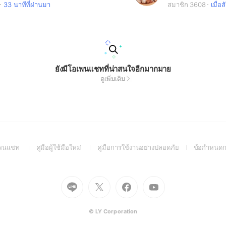
33 นาทีที่ผ่านมา
สมาชิก 3608
เมื่อส
ยังมีโอเพนแชทที่น่าสนใจอีกมากมาย
ดูเพิ่มเติม
(Open
(Open
(Open
อเพนแชท
คู่มือผู้ใช้มือใหม่
คู่มือการใช้งานอย่างปลอดภัย
ข้อกำหนดก
in
in
in
a
a
a
new
new
new
Go
Go
Go
Go
window)
window)
window)
to
to
to
to
Line
X
Facebook
Youtube
(Open
(Open
(Open
(Open
© LY Corporation
in
in
in
in