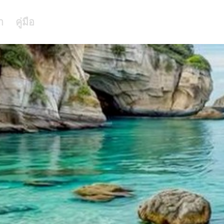
า
คู่มือ