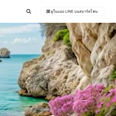
Search
ดูในแอป LINE บนสมาร์ทโฟน
OpenChats
Open
or
search
messages
area