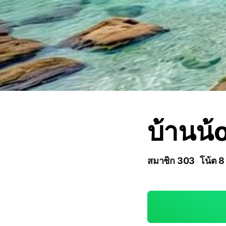
บ้านน้
สมาชิก 303
โน้ต 8