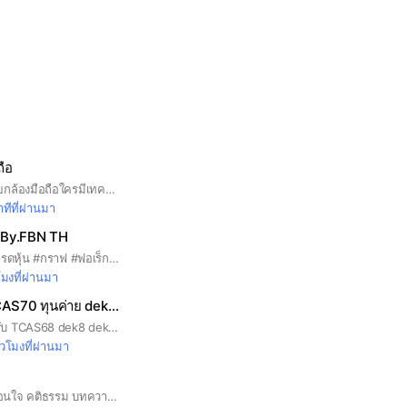
ถือ
แชร์ภาพสวยๆถ่ายด้วยกล้องมือถือใครมีเทคนิกดีๆมาแบ่งปันกัน​ มีดีอย่าเก็บไว้คนเดียว😍 #แบ่งปันรูปสวยๆ​ #เทคนิค​ถ่ายรูปด้วยมือถือ​ #แนะนำอุปกรณ์ในการถ่ายรูปด้วยมือถือ #ถ่ายรูป #ธรรมชาติ​ #วิวสวย #คาเฟ่#ถ่ายรูป​
ทีที่ผ่านมา
น By.FBN TH
#Forex #ซิกแนล #เทรดหุ้น #กราฟ #ฟอเร็ก #หาเงินจากการเทรด #ลงทุน
โมงที่ผ่านมา
สอบเข้ามหาลัย TCAS70 ทุนค่าย dek70
รวมข่าวสอบเข้าสำหรับ TCAS68 dek8 dek69 รับตรง ทุน ค่าย
่วโมงที่ผ่านมา
คำคม ข้อคิดดีๆ คติสอนใจ คติธรรม บทความ มีให้ทุกวัน คำคมโดนๆ คำคมกวนๆ คำคมความรัก