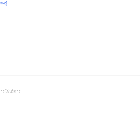
ักครู่
(Open
ารใช้บริการ
in
a
new
window)