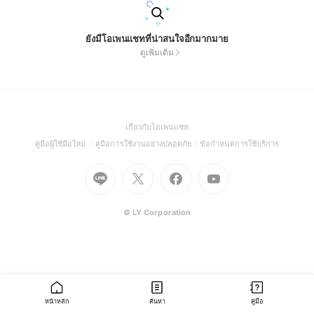
ยังมีโอเพนแชทที่น่าสนใจอีกมากมาย
ดูเพิ่มเติม
(Open
เกี่ยวกับโอเพนแชท
in
(Open
(Open
(Open
คู่มือผู้ใช้มือใหม่
คู่มือการใช้งานอย่างปลอดภัย
ข้อกำหนดการใช้บริการ
a
in
in
in
Go
Go
Go
new
Go
a
a
a
to
to
to
window)
to
new
new
new
Line
X
Facebook
Youtube
window)
window)
window)
(Open
(Open
(Open
(Open
© LY Corporation
in
in
in
in
a
a
a
a
new
new
new
new
window)
window)
window)
window)
หน้าหลัก
ค้นหา
คู่มือ