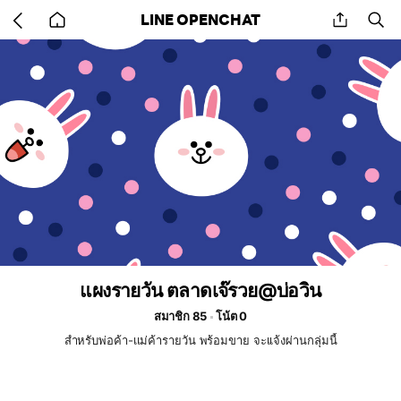
Go
share
se
LINE OPENCHAT
back
to
home
แผงรายวัน ตลาดเจ๊รวย@บ่อวิน
สมาชิก 85
โน้ต 0
สำหรับพ่อค้า-เเม่ค้ารายวัน พร้อมขาย จะเเจ้งผ่านกลุ่มนี้