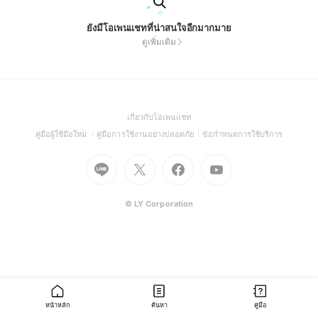
ยังมีโอเพนแชทที่น่าสนใจอีกมากมาย
ดูเพิ่มเติม
(Open
เกี่ยวกับโอเพนแชท
in
(Open
(Open
(Open
คู่มือผู้ใช้มือใหม่
คู่มือการใช้งานอย่างปลอดภัย
ข้อกำหนดการใช้บริการ
a
in
in
in
Go
Go
Go
new
Go
a
a
a
to
to
to
window)
to
new
new
new
Line
X
Facebook
Youtube
window)
window)
window)
(Open
(Open
(Open
(Open
© LY Corporation
in
in
in
in
a
a
a
a
new
new
new
new
window)
window)
window)
window)
หน้าหลัก
ค้นหา
คู่มือ