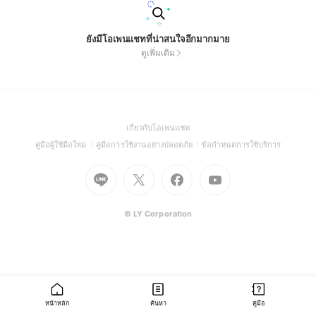
ยังมีโอเพนแชทที่น่าสนใจอีกมากมาย
ดูเพิ่มเติม
(Open
เกี่ยวกับโอเพนแชท
in
(Open
(Open
(Open
คู่มือผู้ใช้มือใหม่
คู่มือการใช้งานอย่างปลอดภัย
ข้อกำหนดการใช้บริการ
a
in
in
in
Go
Go
Go
new
Go
a
a
a
to
to
to
window)
to
new
new
new
Line
X
Facebook
Youtube
window)
window)
window)
(Open
(Open
(Open
(Open
© LY Corporation
in
in
in
in
a
a
a
a
new
new
new
new
window)
window)
window)
window)
หน้าหลัก
ค้นหา
คู่มือ