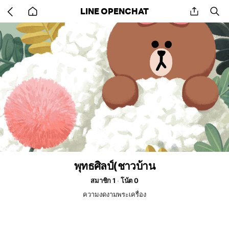
Go
share
se
LINE OPENCHAT
back
to
home
พุทธศิลป์(ชาวบ้าน
สมาชิก 1
โน้ต 0
ความงดงามพระเครื่อง