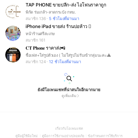
TAP PHONE ขายปลีก-ส่ง ไอโฟนราคาถูก
พิกัด ร่มเกล้า-ลาดกระบัง กทม.
สมาชิก 136
5 ชั่วโมงที่ผ่านมา
iPhone iPad ขายส่ง ร้านปอห้าว 
หน้าร้านศรีสะเกษ
สมาชิก 161
𝐂𝐓 𝐏𝐡𝐨𝐧𝐞 ราคาส่ง📲
ชื่อเฟส+ใส่รูปตัวเอง ( ไม่ใส่รูปไม่รับเข้ากลุ่มนะคะ⚠️
สมาชิก 124
12 ชั่วโมงที่ผ่านมา
ยังมีโอเพนแชทที่น่าสนใจอีกมากมาย
ดูเพิ่มเติม
(Open
เกี่ยวกับโอเพนแชท
in
(Open
(Open
(Open
คู่มือผู้ใช้มือใหม่
คู่มือการใช้งานอย่างปลอดภัย
ข้อกำหนดการใช้บริการ