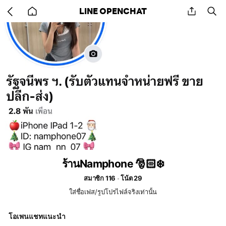
Go
share
se
LINE OPENCHAT
back
to
home
ร้านNamphone 🎅🏻❄️
สมาชิก 116
โน้ต 29
ใส่ชื่อเฟส/รูปโปรไฟล์จริงเท่านั้น
โอเพนแชทแนะนำ