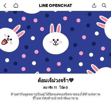
Go
share
se
LINE OPENCHAT
back
to
home
ด้อมเจ้ม่วงจร้า💜
สมาชิก 11
โน้ต 0
ห้ามด่ากันพูดหยาบ(บินคู่)ได้นิดๆแค่พอสนิทขายของได้ห้ามส่งภาพ
ที่ไม่ควรส่งห้ามนำหน้าพินมาขาย