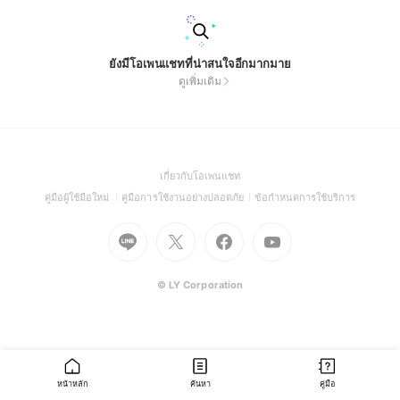
ยังมีโอเพนแชทที่น่าสนใจอีกมากมาย
ดูเพิ่มเติม
(Open
เกี่ยวกับโอเพนแชท
in
(Open
(Open
(Open
คู่มือผู้ใช้มือใหม่
คู่มือการใช้งานอย่างปลอดภัย
ข้อกำหนดการใช้บริการ
a
in
in
in
Go
Go
Go
new
Go
a
a
a
to
to
to
window)
to
new
new
new
Line
X
Facebook
Youtube
window)
window)
window)
(Open
(Open
(Open
(Open
© LY Corporation
in
in
in
in
a
a
a
a
new
new
new
new
window)
window)
window)
window)
หน้าหลัก
ค้นหา
คู่มือ