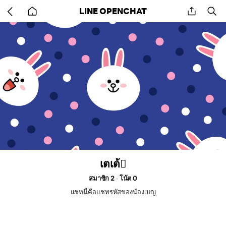
Go
share
se
LINE OPENCHAT
back
to
home
เตเต้🫩
สมาชิก 2
โน้ต 0
แชทนี้คือแชทรหัสของน้องเบญ