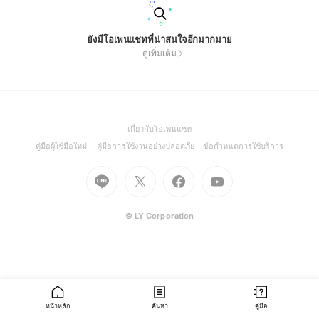
ยังมีโอเพนแชทที่น่าสนใจอีกมากมาย
ดูเพิ่มเติม
(Open
เกี่ยวกับโอเพนแชท
in
(Open
(Open
(Open
คู่มือผู้ใช้มือใหม่
คู่มือการใช้งานอย่างปลอดภัย
ข้อกำหนดการใช้บริการ
a
in
in
in
Go
Go
Go
new
Go
a
a
a
to
to
to
window)
to
new
new
new
Line
X
Facebook
Youtube
window)
window)
window)
(Open
(Open
(Open
(Open
© LY Corporation
in
in
in
in
a
a
a
a
new
new
new
new
window)
window)
window)
window)
หน้าหลัก
ค้นหา
คู่มือ