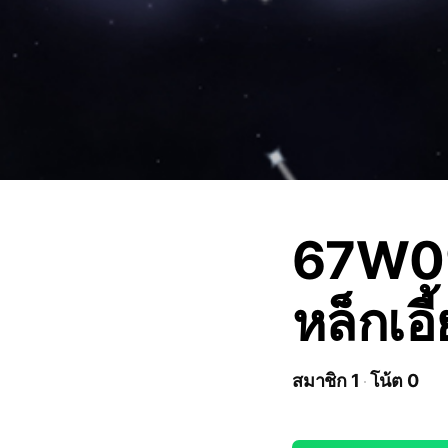
67W09
หล็กเอี
สมาชิก 1
โน้ต 0