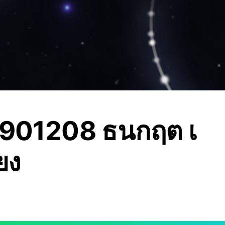
01208 ธนกฤต เ
้ยง