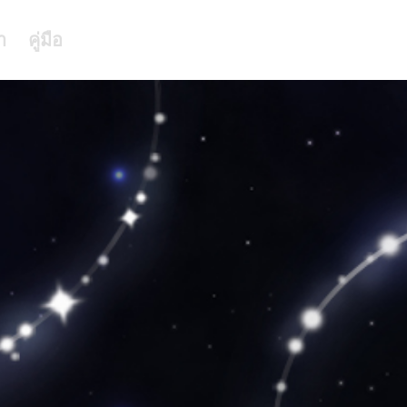
า
คู่มือ