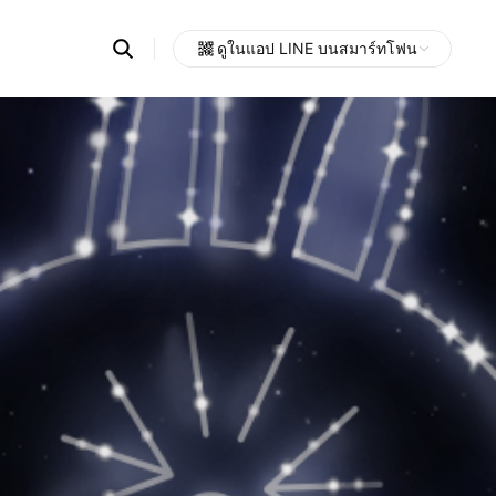
Search
ดูในแอป LINE บนสมาร์ทโฟน
OpenChats
Open
or
search
messages
area