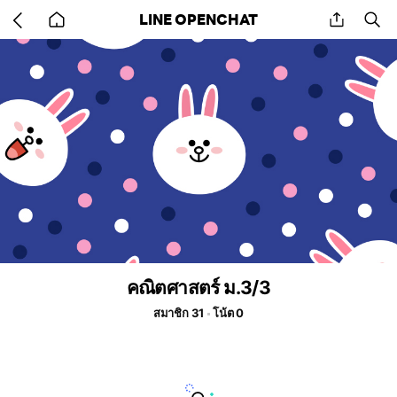
Go
share
se
LINE OPENCHAT
back
to
home
คณิตศาสตร์ ม.3/3
สมาชิก 31
โน้ต 0