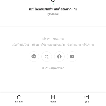
ยังมีโอเพนแชทที่น่าสนใจอีกมากมาย
ดูเพิ่มเติม
(Open
เกี่ยวกับโอเพนแชท
in
(Open
(Open
(Open
คู่มือผู้ใช้มือใหม่
คู่มือการใช้งานอย่างปลอดภัย
ข้อกำหนดการใช้บริการ
a
in
in
in
Go
Go
Go
new
Go
a
a
a
to
to
to
window)
to
new
new
new
Line
X
Facebook
Youtube
window)
window)
window)
(Open
(Open
(Open
(Open
© LY Corporation
in
in
in
in
a
a
a
a
new
new
new
new
window)
window)
window)
window)
หน้าหลัก
ค้นหา
คู่มือ