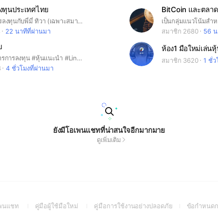
งทุนประเทศไทย
กลุ่มพูดคุยการลงทุนกับพี่มี่ ทิวา (เฉพาะสมาชิกสมาคมเท่านั้น) หากต้องการเข้าร่วม กรุณาสมัครสมาชิกได้ที่ ID Line : @investorsthai หลังสมัครแล้ว ต้องแจ้ง ชื่อ-นามสกุล และ เลขสมาชิก เพื่อขอเข้ากลุ่ม
8
22 นาทีที่ผ่านมา
สมาชิก 2680
56 นา
บ
#ข้อมูลข่าวสารการลงทุน #หุ้นแนะนำ #Line ID : veerapol.l #คม ทัน เฉียบ
สมาชิก 3620
1 ชั่
8
4 ชั่วโมงที่ผ่านมา
ยังมีโอเพนแชทที่น่าสนใจอีกมากมาย
ดูเพิ่มเติม
(Open
(Open
(Open
อเพนแชท
คู่มือผู้ใช้มือใหม่
คู่มือการใช้งานอย่างปลอดภัย
ข้อกำหนดก
in
in
in