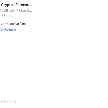
BitCoin และตลาด Crypto | Forexmonday
เป็นกลุ่มแนวโน้มสำหรับ #Bitcoin ที่ให้แนวโน้มทั้งปัจจัยพื้นฐานและทางเทคนิคในระยะสั้นและระยะกลางรวมทั้งระยะยาว #Forex #Forexmonday #BTC
ทีที่ผ่านมา
ห้อง1 มือใหม่เล่นหุ้น สายเทคนิค โดย MasterTrade
วโมงที่ผ่านมา
(Open
ารใช้บริการ
in