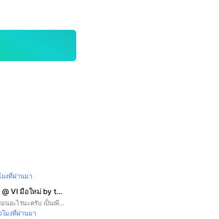
วโมงที่ผ่านมา
ห้องเรียนหุ้นคุณค่า @ VI มือใหม่ by the economist
ห้องนี้ไม่ได้เปิดคอร์สสอนอะไรนะครับ เป็นเพียงห้องที่สร้างสังคมในการลงทุนแบบเน้นคุณค่า จุดประสงค์คือ 1. แลกเปลี่ยนข้อมูลข่าวสาร ผลประกอบการ / ข่าวบริษัท 2. แลกเปลี่ยนการวิเคราะห์หุ้น สอบถามพื้นฐาน (เทคนิคบ้าง ) โดยตั้งใจให้เป็นกลุ่ม Hybrid พื้นฐาน 80% เทคนิค 20% 3. สร้างสังคมนักลงทุน ช่วยกันตอบคำถาม หรือสอบถามข้อมูลหุ้นรายตัว ข่วยเหลือนักลงทุนมือใหม่ 4. กรุณาใช้รูปจริง และชื่อเล่น ในการสมัครเข้ากลุ่มครับ 5. หลังเข้ากลุ่มกรุณากดอ่านกฎของกลุ่มด้วยครับ
่วโมงที่ผ่านมา