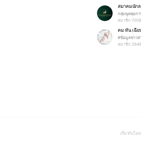
สมาคมนักล
สมาชิก 700
คม ทัน เฉีย
สมาชิก 264
เกี่ยวกับโ