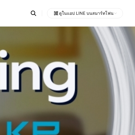
Search
ดูในแอป LINE บนสมาร์ทโฟน
OpenChats
Open
or
search
messages
area