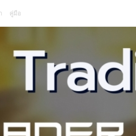
า
คู่มือ