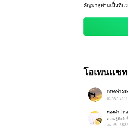
คัญมาสู่ท่านเป็นที่แรกในประเทศให้
ike กด Share ให้แอ
โอเพนแช
สมาชิก 2141
ทองคำ | ท
สมาชิก 853