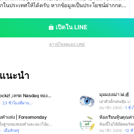
ได้ครับ หากข้อมูลเป็นประโยชน์ฝากกด L
ดด้วยนะครับ 👍😊
เปิดใน LINE
ดาวน์โหลดแอป LINE
ทแนะนำ
มุมมองเม่า 📊💰
เทรดท่า Shockz! ,เทรด Nasdaq ทองคำ BTC น้ำมัน
เม่าตัวเล็กเล่นหุ้น 📈
23 ชั่วโมงที่ผ่านมา
สมาชิก 2900
1 ชั่
องคำแท่ง | Forexmonday
ความรู้ปัจจัยพื้นฐานของทองคำและแนวโน้ม สำหรับห้องทองคำ และ ทองคำแท่ง โดยตรง ซึ่งไม่มีการชี้ชวนในการลงทุนใด ๆ ทั้งสิ้น#forex #Forexmonday #ทองคำ
3
เมื่อสักครู่
สมาชิก 3406
12 ชั