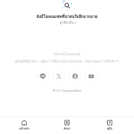
ยังมีโอเพนแชทที่น่าสนใจอีกมากมาย
ดูเพิ่มเติม
(Open
เกี่ยวกับโอเพนแชท
in
(Open
(Open
(Open
คู่มือผู้ใช้มือใหม่
คู่มือการใช้งานอย่างปลอดภัย
ข้อกำหนดการใช้บริการ
a
in
in
in
Go
Go
Go
new
Go
a
a
a
to
to
to
window)
to
new
new
new
Line
X
Facebook
Youtube
window)
window)
window)
(Open
(Open
(Open
(Open
© LY Corporation
in
in
in
in
a
a
a
a
new
new
new
new
window)
window)
window)
window)
หน้าหลัก
ค้นหา
คู่มือ