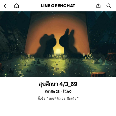
Go
share
se
LINE OPENCHAT
back
to
home
สุขศึกษา 4/3_69
สมาชิก 28
โน้ต 0
ตั้งชื่อ “ เลขที่ตัวเอง_ชื่อจริง ”