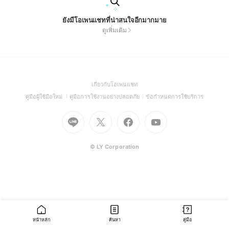
ยังมีโอเพนแชทที่น่าสนใจอีกมากมาย
ดูเพิ่มเติม
(Open
เกี่ยวกับโอเพนแชท
in
(Open
(Open
(Open
คู่มือผู้ใช้มือใหม่
คู่มือการใช้งานอย่างปลอดภัย
ข้อกำหนดการใช้บริการ
a
in
in
in
Go
Go
Go
new
Go
a
a
a
to
to
to
window)
to
new
new
new
Line
X
Facebook
Youtube
window)
window)
window)
(Open
(Open
(Open
(Open
© LY Corporation
in
in
in
in
a
a
a
a
new
new
new
new
window)
window)
window)
window)
หน้าหลัก
ค้นหา
คู่มือ