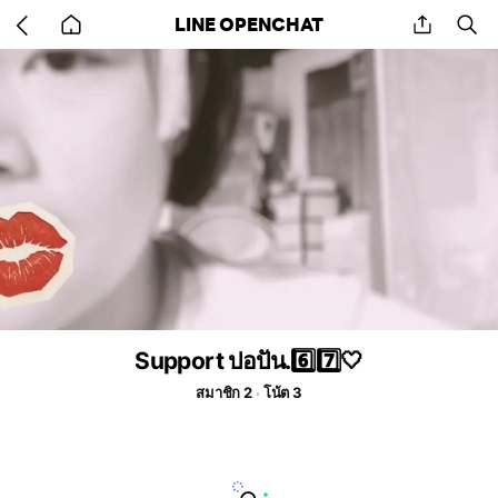
Go
share
se
LINE OPENCHAT
back
to
home
Support ปอปัน.6️⃣7️⃣🤍
สมาชิก 2
โน้ต 3