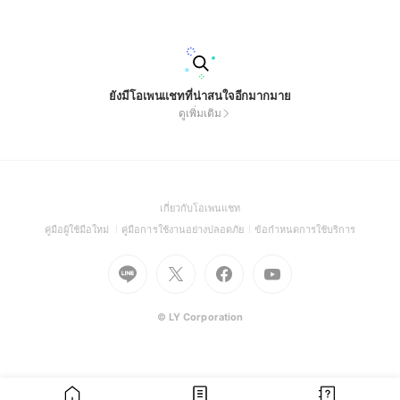
ยังมีโอเพนแชทที่น่าสนใจอีกมากมาย
ดูเพิ่มเติม
(Open
เกี่ยวกับโอเพนแชท
in
(Open
(Open
(Open
คู่มือผู้ใช้มือใหม่
คู่มือการใช้งานอย่างปลอดภัย
ข้อกำหนดการใช้บริการ
a
in
in
in
Go
Go
Go
new
Go
a
a
a
to
to
to
window)
to
new
new
new
Line
X
Facebook
Youtube
window)
window)
window)
(Open
(Open
(Open
(Open
© LY Corporation
in
in
in
in
a
a
a
a
new
new
new
new
window)
window)
window)
window)