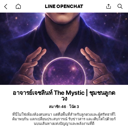
Go
share
se
LINE OPENCHAT
back
to
home
อาจารย์เจชลินท์ The Mystic | ชุมชนลูกด
วง
สมาชิก 46
โน้ต 3
ที่นี่ไม่ใช่เพียงห้องสนทนา แต่คือพื้นที่สำหรับลูกดวงและผู้ศรัทธาที่ไ
ด้มาพบกัน แลกเปลี่ยนประสบการณ์ รับข่าวสาร และเติบโตไปด้วยกั
นบนเส้นทางแห่งปัญญาและพลังงานที่ดี