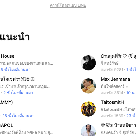
ดาวน์โหลดแอป LINE
ทแนะนำ
 House
บ้านสุดที่รัก🤍 (จี๋ ส
Karnfoei FC รวมพลคนชอบช่องกานเฟย และรายการของช่อง**ห้องนี้มีพี่กาน พี่ก้อง รอเฮียเฟยค้าบ**
จี๋ สุทธิรักษ์
5 ชั่วโมงที่ผ่านมา
สมาชิก 9281
1 ชั่ว
นโจเซฟวาร์นี🤘🏻
Max Jenmana
แก๊งเพื่อนๆวานร เข้ามาแล้วกรุณาอ่านกฎอย่างเคร่งครัด ในกลุ่มนี้มีพี่เบนกรุณาทำตามกฎกันด้วยนะ💞 (#chipmunkben)
ทีมโฟล์คสตาร์ ⭐️
7
2 ชั่วโมงที่ผ่านมา
สมาชิก 3614
10 นา
HAMMY)
TaitosmitH
16 ชั่วโมงที่ผ่านมา
สมาชิก 1539
23 ชั่
SAPOL
กลุ่มคนรักและซัพพอร์ตพี่ท็อป ทศพล หมายสุข#ด้อมต้มเล้งของพี่ท็อป