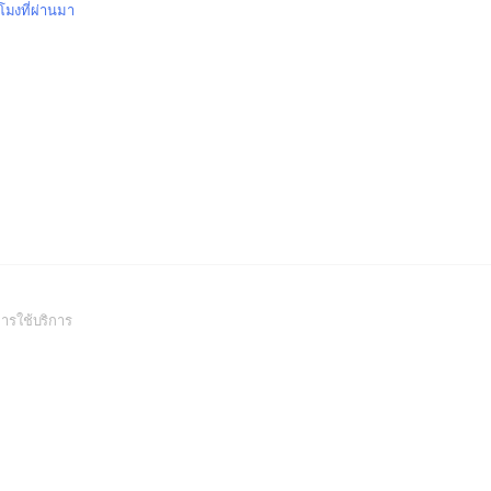
วโมงที่ผ่านมา
(Open
ารใช้บริการ
in
a
new
window)