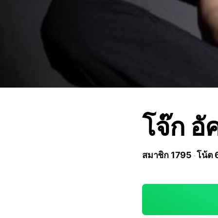
โจ๊ก อั
สมาชิก 1795
โน้ต 