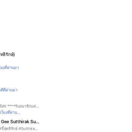
ุทธิรักษ์)
โมงที่ผ่านมา
ทีที่ผ่านมา
#TaitosmitH #ไททศมิตร ****รับสมาชิกแค่2,000คนเท่านั้น**** แอดหงส์ดุมาก ระวังโดนกินตับ
วโมงที่ผ่านมา
💙🐻‍❄️ บ้านหมีขาว Gee Sutthirak Subvijitra Fanclub สุดที่รัก
กลุ่มคนรัก จี๋ สุดที่รัก #จี๋สุทธิรักษ์ #Sutthirak #อนงค์ #myboo #สุทธิรักษ์ทรัพย์วิจิตร #ภาพยนต์ #พี่จี๋ #จี๋4kings #4kings #Geesutthirak #Gee #สุดที่รัก #หมีขั่วโลก