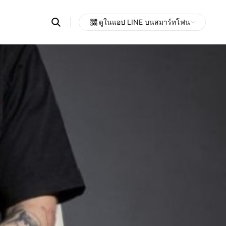
Search
ดูในแอป LINE บนสมาร์ทโฟน
OpenChats
Open
or
search
messages
area