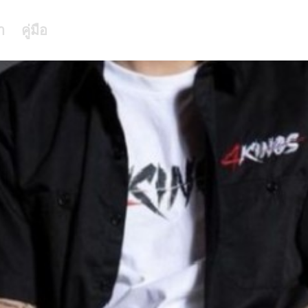
า
คู่มือ