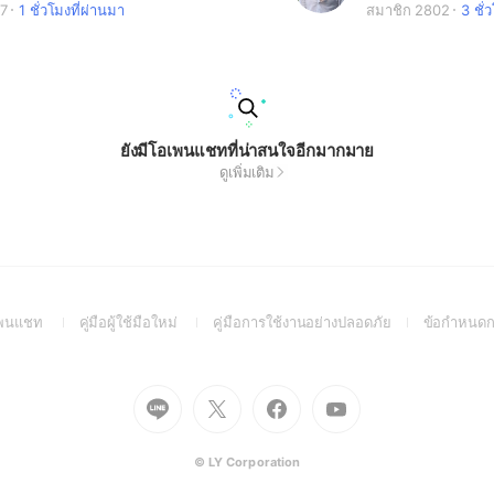
67
1 ชั่วโมงที่ผ่านมา
สมาชิก 2802
3 ชั่
ยังมีโอเพนแชทที่น่าสนใจอีกมากมาย
ดูเพิ่มเติม
(Open
(Open
(Open
อเพนแชท
คู่มือผู้ใช้มือใหม่
คู่มือการใช้งานอย่างปลอดภัย
ข้อกำหนดก
in
in
in
a
a
a
new
new
new
Go
Go
Go
Go
window)
window)
window)
to
to
to
to
Line
X
Facebook
Youtube
(Open
(Open
(Open
(Open
© LY Corporation
in
in
in
in