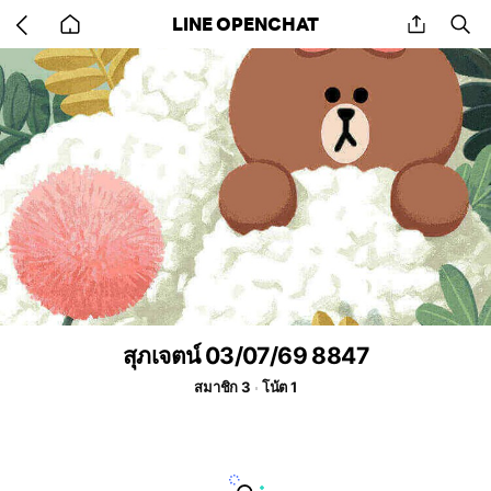
Go
share
se
LINE OPENCHAT
back
to
home
สุภเจตน์ 03/07/69 8847
สมาชิก 3
โน้ต 1