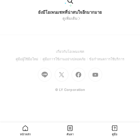
ยังมีโอเพนแชทที่น่าสนใจอีกมากมาย
ดูเพิ่มเติม
(Open
เกี่ยวกับโอเพนแชท
in
(Open
(Open
(Open
คู่มือผู้ใช้มือใหม่
คู่มือการใช้งานอย่างปลอดภัย
ข้อกำหนดการใช้บริการ
a
in
in
in
Go
Go
Go
new
Go
a
a
a
to
to
to
window)
to
new
new
new
Line
X
Facebook
Youtube
window)
window)
window)
(Open
(Open
(Open
(Open
© LY Corporation
in
in
in
in
a
a
a
a
new
new
new
new
window)
window)
window)
window)
หน้าหลัก
ค้นหา
คู่มือ