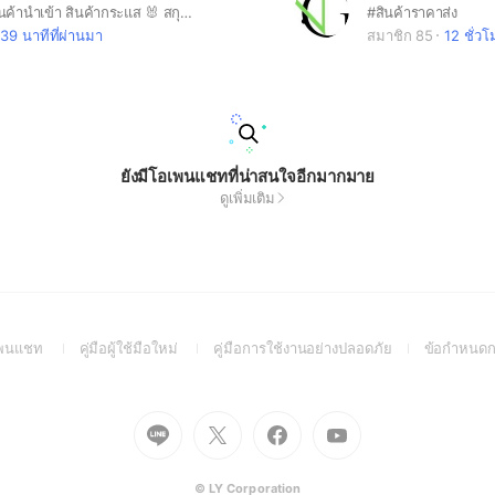
🌼 จำหน่ายสินค้านำเข้า สินค้ากระแส 🐰 สกุชชี่ / Art Toys / ของเล่น ของสะสม 🌼 ของฝาก ของใช้ ทุกประเภท 😷 แมส / ATK ยกลัง 🍫 ขนมนำเข้าจากต่างประเทศ 📌 เรทปลีก-ส่ง อัพเดทสินค้าทุกวัน 📌 รับตัวแทนจำหน่ายแบบไม่สต๊อก ฟรี
#สินค้าราคาส่ง
39 นาทีที่ผ่านมา
สมาชิก 85
12 ชั่วโ
ยังมีโอเพนแชทที่น่าสนใจอีกมากมาย
ดูเพิ่มเติม
(Open
(Open
(Open
อเพนแชท
คู่มือผู้ใช้มือใหม่
คู่มือการใช้งานอย่างปลอดภัย
ข้อกำหนดก
in
in
in
a
a
a
new
new
new
Go
Go
Go
Go
window)
window)
window)
to
to
to
to
Line
X
Facebook
Youtube
(Open
(Open
(Open
(Open
© LY Corporation