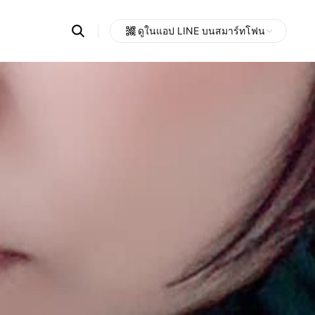
Search
ดูในแอป LINE บนสมาร์ทโฟน
OpenChats
Open
or
search
messages
area