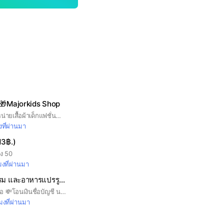
ส่ง🎁Majorkids Shop
Majorkids shop จำหน่ายเสื้อผ้าเด็กแฟชั่น🧸 📌 จำหน่าย ปลีก-ส่ง / Pre-order 📌 มีสินค้าพร้อมส่ง 📌 รับตัวแทนจำหน่าย 🚚 มีบริการขนส่งทั่วไทย
งที่ผ่านมา
13฿.)
าง 50
มงที่ผ่านมา
ทะเลดอง หอยนางรม และอาหารแปรรูป ราคาส่ง
🌟ทุกช่องทางการสั่งซื้อ 💸โอนเงินชื่อบัญชี นางสาวศิริวรรณ ยักสกุล และ นาย วิทยากร กะจงกลาง เท่านั้นนะคะ‼️ ชื่อบัญชีอื่นห้ามโอนเด็ดขาด✅🔔 📱เฟสหลัก : Siriwan Yuksakul 📱เฟสสำรอง : อ้น วิทยากร 📱เพจร้าน : ทะเลดองเรทส่งหลักสิบ ส่งทั่วประเทศ
โมงที่ผ่านมา