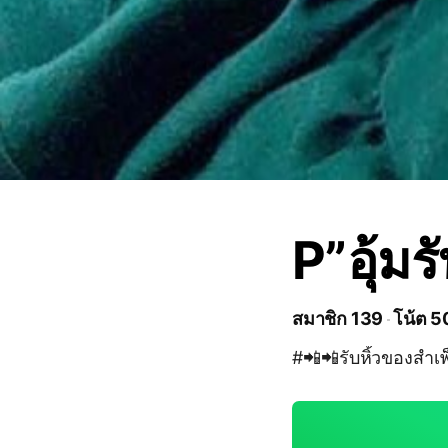
P”อุ้มร
สมาชิก 139
โน้ต 5
#📲📲รับหิ้วของสำเพ็