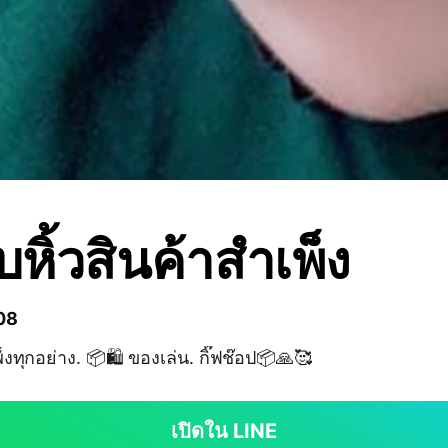
ับหิ้วสินค้าสำเพ็ง
08
งทุกอย่าง. 📦🛍️ ของเล่น. กิ๊ฟช๊อป📦🙏🥰
เปิดใน LINE