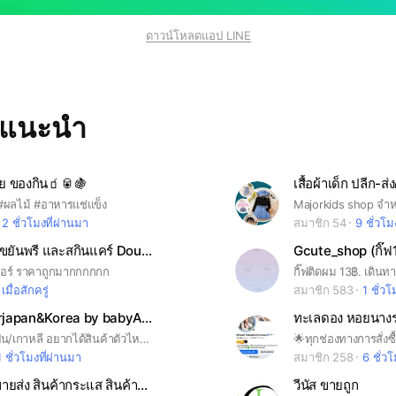
ดาวน์โหลดแอป LINE
ทแนะนำ
้อย ของกิน🧃🥫🍇
เสื้อผ้าเด็ก ปลีก-
#ผลไม้ #อาหารแช่แข็ง
2 ชั่วโมงที่ผ่านมา
สมาชิก 54
9 ชั่วโม
🕉อ้วนผอม ขยันพรี และสกินแคร์ Doublesisterb👑🎉
Gcute_shop (กิ๊ฟ
เดอร์ ราคาถูกมากกกกกก
กิ๊ฟติดผม 13฿. เดินท
เมื่อสักครู่
สมาชิก 583
1 ชั่วโ
💗Preorderjapan&Korea by babyAA💗
preorder ญี่ปุ่น/เกาหลี อยากได้สินค้าตัวไหนส่งมาถามได้เลยน้าา 💗
1 ชั่วโมงที่ผ่านมา
สมาชิก 258
6 ชั่ว
Daisy BB ขายส่ง สินค้ากระแส สินค้านำเข้า
วีนัส ขายถูก