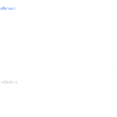
มงที่ผ่านมา
(Open
ารใช้บริการ
in
a
new
window)