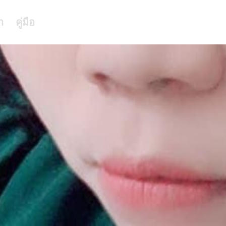
า
คู่มือ