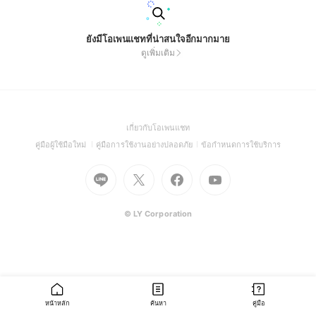
ยังมีโอเพนแชทที่น่าสนใจอีกมากมาย
ดูเพิ่มเติม
(Open
เกี่ยวกับโอเพนแชท
in
(Open
(Open
(Open
คู่มือผู้ใช้มือใหม่
คู่มือการใช้งานอย่างปลอดภัย
ข้อกำหนดการใช้บริการ
a
in
in
in
Go
Go
Go
new
Go
a
a
a
to
to
to
window)
to
new
new
new
Line
X
Facebook
Youtube
window)
window)
window)
(Open
(Open
(Open
(Open
© LY Corporation
in
in
in
in
a
a
a
a
new
new
new
new
window)
window)
window)
window)
หน้าหลัก
ค้นหา
คู่มือ