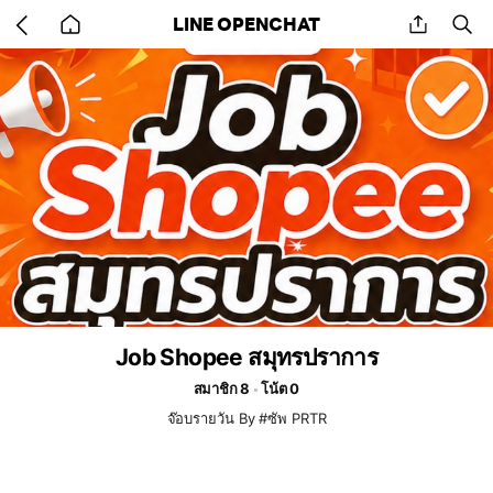
Go
share
se
LINE OPENCHAT
back
to
home
Job Shopee สมุทรปราการ
สมาชิก 8
โน้ต 0
จ๊อบรายวัน By #ซัพ PRTR