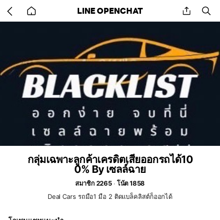
Go
share
se
LINE OPENCHAT
back
to
home
กลุ่มเฉพาะลูกค้าเครดิตเสียออกรถได้10
0% By เซลล์ฉาย
สมาชิก 2265
โน้ต 1858
Deal Cars รถมือ1 มือ 2 ติดแบล็คลิสต์ก็ออกได้