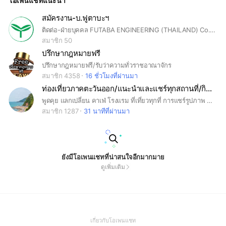
โอเพนแชทแนะนำ
สมัครงาน-บ.ฟูตาบะฯ
ติดต่อ-ฝ่ายบุคคล FUTABA ENGINEERING (THAILAND) Co., Ltd. 899/14 หมู่ 20 ซอยจงศิริ ถนนบางพลี-ตำหรุ ตำบลบางพลีใหญ่ อำเภอบางพลี จังหวัดสมุทรปราการ 10540 โทรศัพท์: 02-173-4390 เปิดดำเนินกิจการตั้งแต่ปี 2544 ออกแบบและผลิตแม่พิมพ์ชิ้นส่วนรถยนต์ Die ผลิตชิ้นส่วนยึดจับชิ้นงานบนแม่พิมพ์ปั๊ม Finger ตัดชิ้นงานตามแบบด้วยเครื่อง Laser Cut สวัสดิการ ค่าเดินทาง/ค่าอาหาร/ค่าอาหารช่วงโอที/เบี้ยขยัน/โบนัสประจำปี/กองทุนสำรองเลี้ยงชีพ/ปรับเงินเดือนประจำปีทุกปี/ตรวจสุขภาพประจำปี/ประกันสังคม/ชุดฟอร์มพนักงาน/ค่าพาหนะ /ค่าโทรศัพท์(บางตำแหน่ง)
สมาชิก 50
ปรึกษากฎหมายฟรี
ปรึกษากฎหมายฟรี/รับว่าความทั่วราชอาณาจักร
สมาชิก 4358
16 ชั่วโมงที่ผ่านมา
ท่องเที่ยวภาคตะวันออก/แนะนำและแชร์ทุกสถานที่/กิน/เที่ยว
พูดคุย แลกเปลี่ยน คาเฟ่ โรงแรม ที่เที่ยวทุกที่ การแชร์รูปภาพ ภาพถ่าย ต้องแจ้ง บอกกล่าวสมาชิกทุกครั้งว่า ถ่ายจากสถานที่ไหน จังหวัดอะไรดัวยค่ะ ขอให้สมาชิกทุกคนสนทนากันด้วยความสุภาพ ให้เกียรติ ไม่พูดจาส่อเสียด ชวนทะเลาะ วิวาท ไม่ขายของ หรือโฆษณา ขอรับบริจาค ฝากร้าน ฝากเพจ ลงลิงค์ ไม่ลงภาพลามก อนาจาร เรื่องส่อเสียด เสียดสีทางการเมือง ศาสนา ถ้าสนใจจะสนทนาหรือสอบถาม พูดคุยการท่องเที่ยวของจังหวัดอื่นๆ นอกเหนือจากภาคตะวันออก เรามีห้องย่อยชื่อ ตะลอนกิน-เที่ยวทุกที่ค่ะ ขอให้มีความสุขในการพูดคุย แลกเปลี่ยนประสบการณ์การท่องเที่ยวนะคะ
สมาชิก 1287
31 นาทีที่ผ่านมา
ยังมีโอเพนแชทที่น่าสนใจอีกมากมาย
ดูเพิ่มเติม
(Open
เกี่ยวกับโอเพนแชท