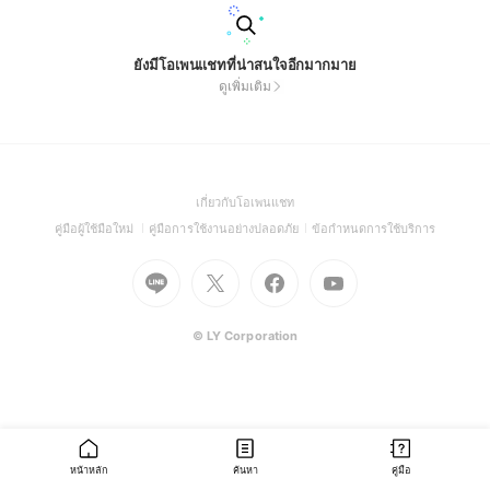
ยังมีโอเพนแชทที่น่าสนใจอีกมากมาย
ดูเพิ่มเติม
(Open
เกี่ยวกับโอเพนแชท
in
(Open
(Open
(Open
คู่มือผู้ใช้มือใหม่
คู่มือการใช้งานอย่างปลอดภัย
ข้อกำหนดการใช้บริการ
a
in
in
in
Go
Go
Go
new
Go
a
a
a
to
to
to
window)
to
new
new
new
Line
X
Facebook
Youtube
window)
window)
window)
(Open
(Open
(Open
(Open
© LY Corporation
in
in
in
in
a
a
a
a
new
new
new
new
window)
window)
window)
window)
หน้าหลัก
ค้นหา
คู่มือ