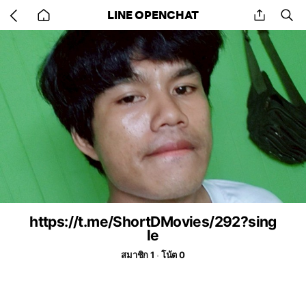
Go
share
se
LINE OPENCHAT
back
to
home
https://t.me/ShortDMovies/292?sing
le
สมาชิก 1
โน้ต 0