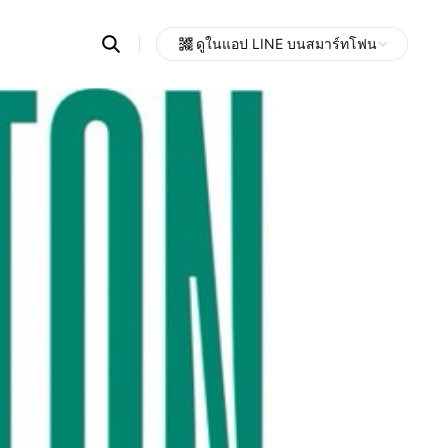
Search
ดูในแอป LINE บนสมาร์ทโฟน
OpenChats
Open
or
search
messages
area