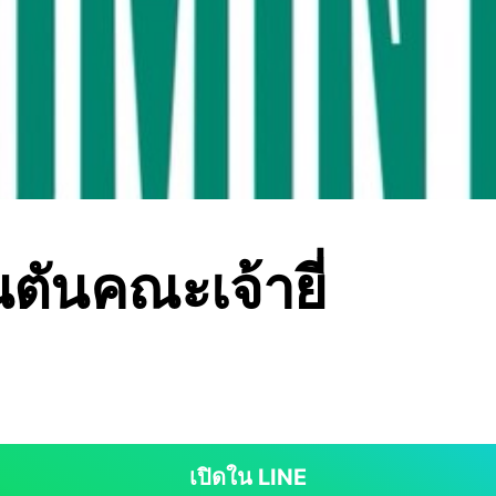
ตันคณะเจ้ายี่
เปิดใน LINE