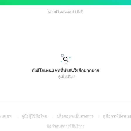
ดาวน์โหลดแอป LINE
ยังมีโอเพนแชทที่น่าสนใจอีกมากมาย
ดูเพิ่มเติม
(Open
(Open
(Open
อเพนแชท
คู่มือผู้ใช้มือใหม่
บล็อกอย่างเป็นทางการ
คู่มือการใช้งานอ
in
in
in
(Open
ข้อกำหนดการใช้บริการ
a
a
a