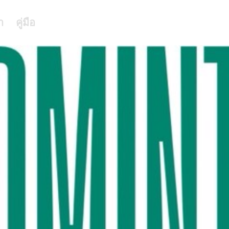
า
คู่มือ