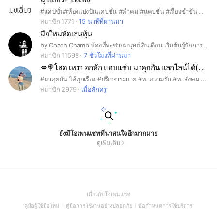
#แคปชั่น#ห้องแบ่งปันแคปชั่น #คำคม #แคปชั่น #เรื่องขำขัน #เรื่องตลก #คลิปตลก #ภาพตลก #ตลกขำขัน #เรื่องทะเล้น #คนเหงา #คนแซ่บ #คนโสด #คนมีคู่ #คนนอนดึก #ท่องเที่ยว #ปาร์ตี้ #แซ่บ #ขำขัน #เฮฮาไร้สาระ #ขำขันสนุก #พูดคุยทั่วไป #คุยเล่น #เพื่อน #เล่นมุข #นัดดื่มนัดเมา #ฟังเพลง #มิวสิค #ทะลึ่ง #คลายเครียด #คนแซ่บ #วัยทำงาน #มีม #ส่งมีม #ภาพมีม
สมาชิก 1771
15 นาทีที่ผ่านมา
มือใหม่หัดเล่นหุ้น
by Coach Champ ห้องที่จะช่วยมนุษย์เงินเดือน เริ่มต้นรู้จักการลงทุนหุ้นแบบง่ายๆครับ
สมาชิก 11598
7 ชั่วโมงที่ผ่านมา
💋🍭โสด เหงา อกหัก แอบแซ่บ มาคุยกัน เเลกไลน์ได้(ตามกฏ)💋🍭🦪
#มาคุยกัน ได้ทุกเรื่อง #ปรึกษาระบาย #หาความรัก #หาสังคม #หามิตรภาพ #รับทุกเพศ ทุกอาชีพ คุยเฮฮาสนุก พี่น้อง #ขอรับอายุ 16 ขึ้นไปนะคะ #ใช้คำสุภาพ ใช้รูปเหมาะสม (รูปจริงของตัวเอง) #รัก#โสด#เหงา#เเอบเเซ่บ#เเอบรัก#เเอบหวัง#เศร้า#เหงา#หาเพื่อน#หาคู่#คนมีคู่#คนเเอบรัก#คนเเอบชอบ#❤️#💋#🦪#🌈#🍭#🎀
สมาชิก 2979
เมื่อสักครู่
ยังมีโอเพนแชทที่น่าสนใจอีกมากมาย
ดูเพิ่มเติม
(Open
เกี่ยวกับโอเพนแชท
in
(Open
(Open
(Open
คู่มือผู้ใช้มือใหม่
คู่มือการใช้งานอย่างปลอดภัย
ข้อกำหนดการใช้บริการ
a
in
in
in