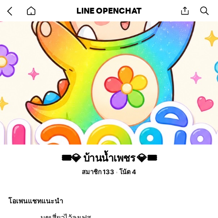
Go
share
se
LINE OPENCHAT
back
to
home
🎟️💎 บ้านน้ำเพชร 💎🎟️
สมาชิก 133
โน้ต 4
โอเพนแชทแนะนำ
มุขเสี่ยวไว้ลงเฟส