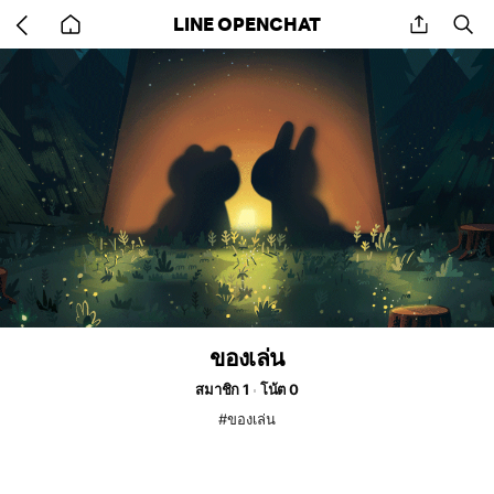
Go
share
se
LINE OPENCHAT
back
to
home
ของเล่น
สมาชิก 1
โน้ต 0
#ของเล่น