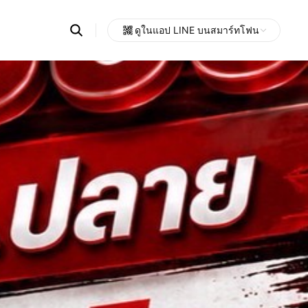
Search
ดูในแอป LINE บนสมาร์ทโฟน
OpenChats
Open
or
search
messages
area