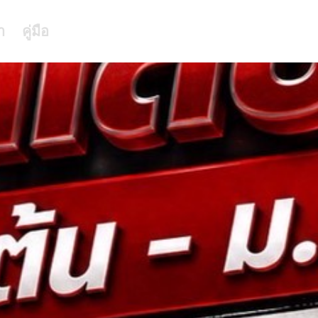
า
คู่มือ