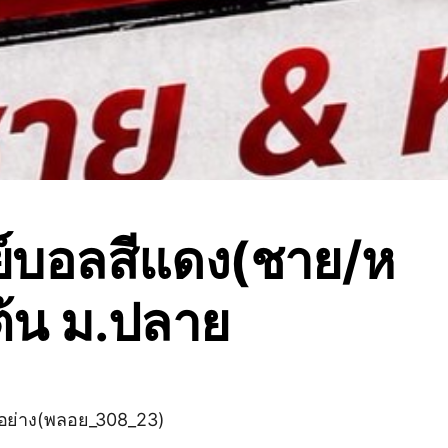
ย์บอลสีแดง(ชาย/ห
ต้น ม.ปลาย
ตัวอย่าง(พลอย_308_23)