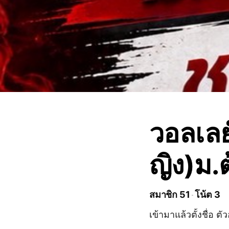
วอลเล
ญิง)ม.
สมาชิก 51
โน้ต 3
เข้ามาแล้วตั้งชื่อ 