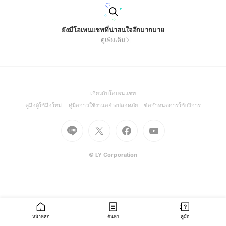
ยังมีโอเพนแชทที่น่าสนใจอีกมากมาย
ดูเพิ่มเติม
(Open
เกี่ยวกับโอเพนแชท
in
(Open
(Open
(Open
คู่มือผู้ใช้มือใหม่
คู่มือการใช้งานอย่างปลอดภัย
ข้อกำหนดการใช้บริการ
a
in
in
in
Go
Go
Go
new
Go
a
a
a
to
to
to
window)
to
new
new
new
Line
X
Facebook
Youtube
window)
window)
window)
(Open
(Open
(Open
(Open
© LY Corporation
in
in
in
in
a
a
a
a
new
new
new
new
window)
window)
window)
window)
หน้าหลัก
ค้นหา
คู่มือ